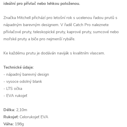
ideální pro přívlač nebo lehkou položenou.
Značka Mitchell přichází pro letošní rok s ucelenou řadou prutů s
nápadným barevným designem. V řadě Catch Pro naleznete
přívlačové pruty, teleskopické pruty, kaprové pruty, sumcové nebo
mořské pruty a biče pro nejmenší rybáře.
Ke každému prutu je dodáván naviják s kvalitním vlascem.
Technické údaje:
- nápadný barevný design
- vysoce odolný blank
- LTS očka
- EVA rukojeť
Délka:
2,10m
Rukojeť:
Celorukojeť EVA
Váha:
198g