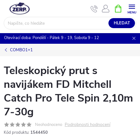
Přejít
NÁKUPNÍ
KOŠÍK
na
obsah
HLEDAT
Otevírací doba: Pondělí - Pátek 9 - 19, Sobota 9 - 12
COMBO1+1
Teleskopický prut s
navijákem FD Mitchell
Catch Pro Tele Spin 2,10m
7-30g
Podrobnosti hodnocení
Neohodnoceno
Kód produktu:
1544450