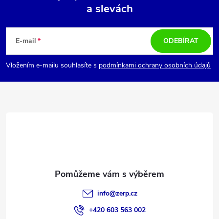
a slevách
Z
á
E-mail
ODEBÍRAT
p
Vložením e-mailu souhlasíte s
podmínkami ochrany osobních údajů
a
t
í
info
@
zerp.cz
+420 603 563 002