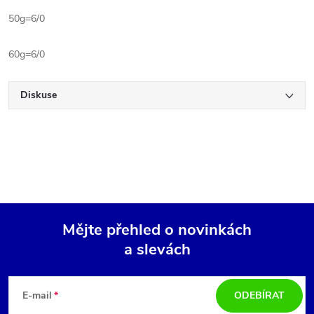
50g=6/0
60g=6/0
Diskuse
Mějte přehled o novinkách
a slevách
Z
á
E-mail
ODEBÍRAT