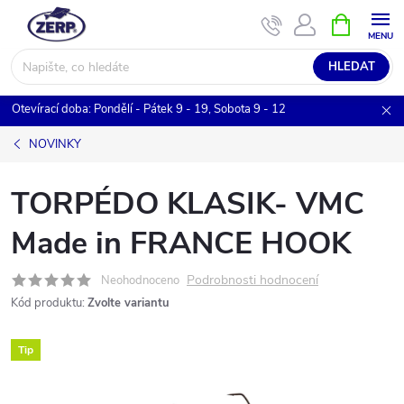
Přejít
NÁKUPNÍ
KOŠÍK
na
obsah
HLEDAT
Otevírací doba: Pondělí - Pátek 9 - 19, Sobota 9 - 12
NOVINKY
TORPÉDO KLASIK- VMC
Made in FRANCE HOOK
Podrobnosti hodnocení
Neohodnoceno
Kód produktu:
Zvolte variantu
Tip