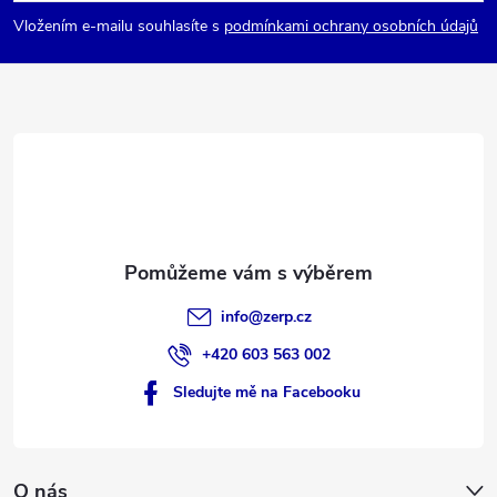
p
Vložením e-mailu souhlasíte s
podmínkami ochrany osobních údajů
a
t
í
info
@
zerp.cz
+420 603 563 002
Sledujte mě na Facebooku
O nás