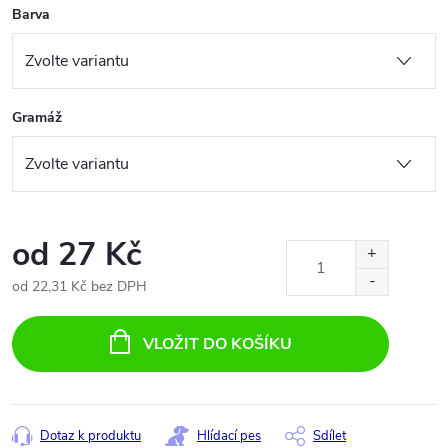
Barva
Gramáž
od
27 Kč
od
22,31 Kč
bez DPH
Měrná
cena:
VLOŽIT DO KOŠÍKU
Dotaz k produktu
Hlídací pes
Sdílet