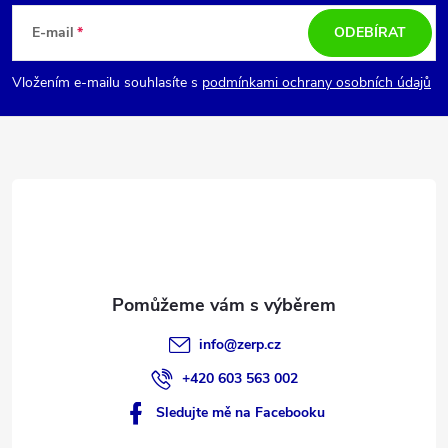
á
E-mail
ODEBÍRAT
p
Vložením e-mailu souhlasíte s
podmínkami ochrany osobních údajů
a
t
í
info
@
zerp.cz
+420 603 563 002
Sledujte mě na Facebooku