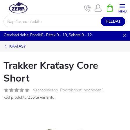
Přejít
NÁKUPNÍ
KOŠÍK
na
obsah
HLEDAT
Otevírací doba: Pondělí - Pátek 9 - 19, Sobota 9 - 12
KRAŤASY
Trakker Kraťasy Core
Short
Podrobnosti hodnocení
Neohodnoceno
Kód produktu:
Zvolte variantu