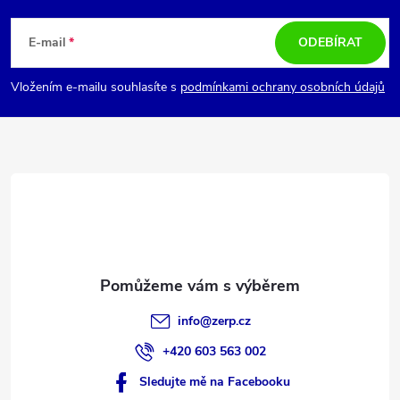
á
E-mail
ODEBÍRAT
p
Vložením e-mailu souhlasíte s
podmínkami ochrany osobních údajů
a
t
í
info
@
zerp.cz
+420 603 563 002
Sledujte mě na Facebooku