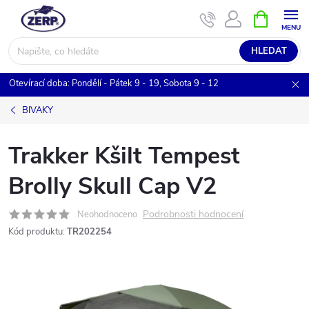
Přejít
NÁKUPNÍ
KOŠÍK
na
obsah
HLEDAT
Otevírací doba: Pondělí - Pátek 9 - 19, Sobota 9 - 12
BIVAKY
Trakker Kšilt Tempest
Brolly Skull Cap V2
Podrobnosti hodnocení
Neohodnoceno
Kód produktu:
TR202254