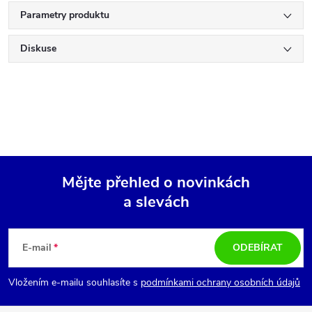
Parametry produktu
Diskuse
Mějte přehled o novinkách
a slevách
Z
á
E-mail
ODEBÍRAT
p
Vložením e-mailu souhlasíte s
podmínkami ochrany osobních údajů