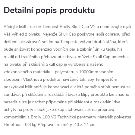
Detailní popis produktu
Přidejte kšilt Trakker Tempest Brolly Skull Cap V2 a neomezujte nijak
Váš výhled z bivaku. Nejenže Skull Cap poskytne lepší ochranu před
deštěm, ale zároveň se tím na Tempestu vytvoří druhá stěna, která
bude snižovat kondenzaci vodních par a zabrání úniku tepla. Na
rozdíl od tradičního přehozu přes bivak můžete Skull Cap ponechat
na bivaku při skládání. Skull cap je vyrobena z našeho
zdokonaleného materiálu – polyesteru s 10000mm vodním
sloupcem Vlastnosti produktu navržený tak, aby Tempestům
poskytoval kšilt snižuje kondenzaci a v létě pomáhá stínit nemusí se
sundávat při skládání a rozkládání bivaku klipy produktu lze snadno
nasadit a lze je nechat připevněné při skládání a rozkládání dva
úchyty na pruty slouží jako okap stahovací sak na přepravu
kompatibilní s Brolly 100 V2 Technické parametry Materiál: polyester
Hmotnost: 0,8 kg Přepravní rozměry: 40 × 14 cm