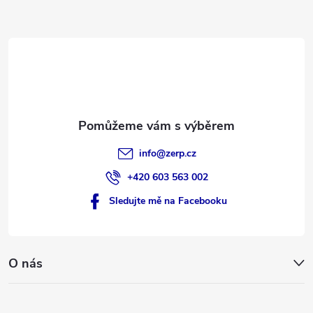
a
t
í
info
@
zerp.cz
+420 603 563 002
Sledujte mě na Facebooku
O nás