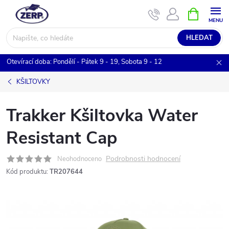
Přejít
NÁKUPNÍ
KOŠÍK
na
obsah
HLEDAT
Otevírací doba: Pondělí - Pátek 9 - 19, Sobota 9 - 12
KŠILTOVKY
Trakker Kšiltovka Water
Resistant Cap
Podrobnosti hodnocení
Neohodnoceno
Kód produktu:
TR207644