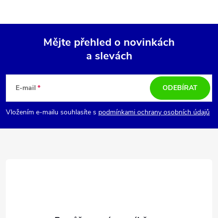
Mějte přehled o novinkách
a slevách
Z
á
E-mail
ODEBÍRAT
p
Vložením e-mailu souhlasíte s
podmínkami ochrany osobních údajů
a
t
í