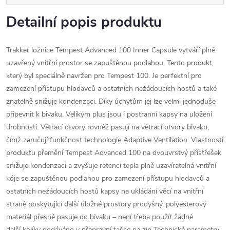
Detailní popis produktu
Trakker ložnice Tempest Advanced 100 Inner Capsule vytváří plně
uzavřený vnitřní prostor se zapuštěnou podlahou. Tento produkt,
který byl speciálně navržen pro Tempest 100. Je perfektní pro
zamezení přístupu hlodavců a ostatních nežádoucích hostů a také
znatelně snižuje kondenzaci. Díky úchytům jej lze velmi jednoduše
připevnit k bivaku. Velikým plus jsou i postranní kapsy na uložení
drobností. Větrací otvory rovněž pasují na větrací otvory bivaku,
čímž zaručují funkčnost technologie Adaptive Ventilation. Vlastnosti
produktu přemění Tempest Advanced 100 na dvouvrstvý přístřešek
snižuje kondenzaci a zvyšuje retenci tepla plně uzavíratelná vnitřní
kóje se zapuštěnou podlahou pro zamezení přístupu hlodavců a
ostatních nežádoucích hostů kapsy na ukládání věcí na vnitřní
straně poskytující další úložné prostory prodyšný, polyesterový
materiál přesně pasuje do bivaku – není třeba použít žádné
další kolíky dodáváno v přepravní tašce na zip Technické parametry