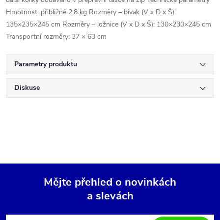
Hmotnost: přibližně 2,8 kg Rozměry – bivak (V x D x Š):
135×235×245 cm Rozměry – ložnice (V x D x Š): 130×230×245 cm
Transportní rozměry: 37 × 63 cm
Parametry produktu
Diskuse
Mějte přehled o novinkách
a slevách
Z