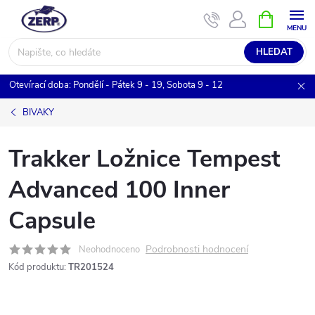
Přejít
NÁKUPNÍ
KOŠÍK
na
obsah
HLEDAT
Otevírací doba: Pondělí - Pátek 9 - 19, Sobota 9 - 12
BIVAKY
Trakker Ložnice Tempest
Advanced 100 Inner
Capsule
Podrobnosti hodnocení
Neohodnoceno
Kód produktu:
TR201524