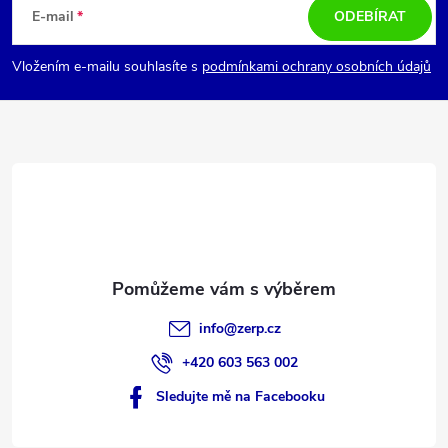
á
E-mail
ODEBÍRAT
p
Vložením e-mailu souhlasíte s
podmínkami ochrany osobních údajů
a
t
í
info
@
zerp.cz
+420 603 563 002
Sledujte mě na Facebooku