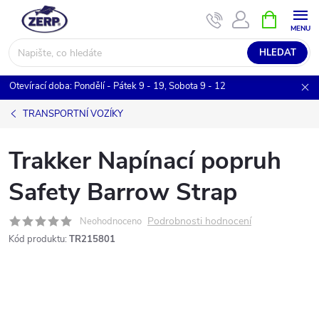
Přejít
NÁKUPNÍ
KOŠÍK
na
obsah
HLEDAT
Otevírací doba: Pondělí - Pátek 9 - 19, Sobota 9 - 12
TRANSPORTNÍ VOZÍKY
Trakker Napínací popruh
Safety Barrow Strap
Podrobnosti hodnocení
Neohodnoceno
Kód produktu:
TR215801