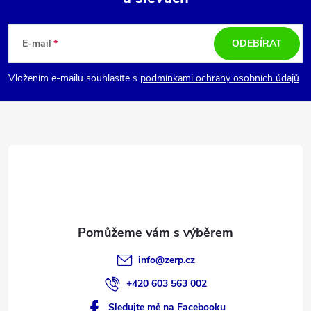
Z
á
E-mail
ODEBÍRAT
p
Vložením e-mailu souhlasíte s
podmínkami ochrany osobních údajů
a
t
í
info
@
zerp.cz
+420 603 563 002
Sledujte mě na Facebooku