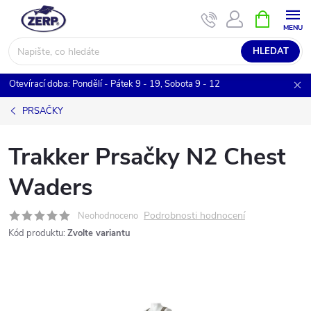
Přejít
NÁKUPNÍ
KOŠÍK
na
obsah
HLEDAT
Otevírací doba: Pondělí - Pátek 9 - 19, Sobota 9 - 12
PRSAČKY
Trakker Prsačky N2 Chest
Waders
Podrobnosti hodnocení
Neohodnoceno
Kód produktu:
Zvolte variantu