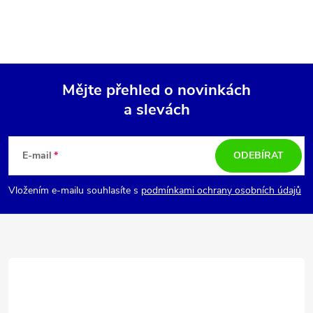
Mějte přehled o novinkách
a slevách
Z
á
E-mail
ODEBÍRAT
p
Vložením e-mailu souhlasíte s
podmínkami ochrany osobních údajů
a
t
í