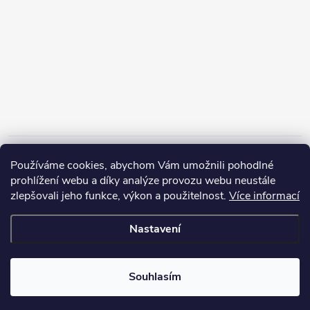
Informace pro vás
Používáme cookies, abychom Vám umožnili pohodlné
prohlížení webu a díky analýze provozu webu neustále
zlepšovali jeho funkce, výkon a použitelnost.
Více informací
Nastavení
Copyright 2026
ZERP Rybářské potřeby
. Všechna práva vyhrazena.
Souhlasím
Vytvořil Shoptet