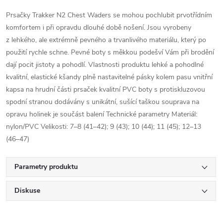
Prsačky Trakker N2 Chest Waders se mohou pochlubit prvotřídním
komfortem i při opravdu dlouhé době nošení. Jsou vyrobeny
z lehkého, ale extrémně pevného a trvanlivého materiálu, který po
použití rychle schne. Pevné boty s měkkou podešví Vám při brodění
dají pocit jistoty a pohodlí. Vlastnosti produktu lehké a pohodlné
kvalitní, elastické kšandy plně nastavitelné pásky kolem pasu vnitřní
kapsa na hrudní části prsaček kvalitní PVC boty s protiskluzovou
spodní stranou dodávány s unikátní, sušící taškou souprava na
opravu holinek je součást balení Technické parametry Materiál:
nylon/PVC Velikosti: 7–8 (41–42); 9 (43); 10 (44); 11 (45); 12–13
(46–47)
Parametry produktu
Diskuse