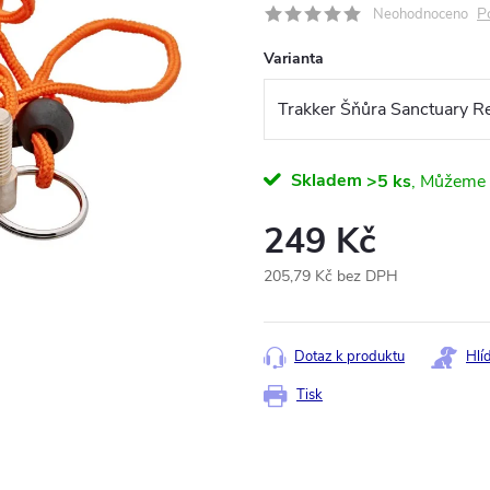
P
Neohodnoceno
Varianta
Skladem
>5 ks
249 Kč
205,79 Kč bez DPH
Měrná
cena:
Dotaz k produktu
Hlí
Tisk