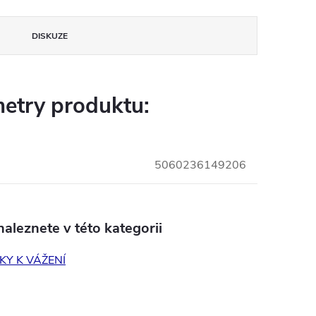
DISKUZE
etry produktu:
5060236149206
aleznete v této kategorii
Y K VÁŽENÍ