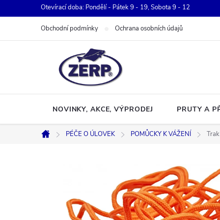
Přejít
Otevírací doba: Pondělí - Pátek 9 - 19, Sobota 9 - 12
na
Obchodní podmínky
Ochrana osobních údajů
obsah
NOVINKY, AKCE, VÝPRODEJ
PRUTY A P
PÉČE O ÚLOVEK
POMŮCKY K VÁŽENÍ
Trak
Domů