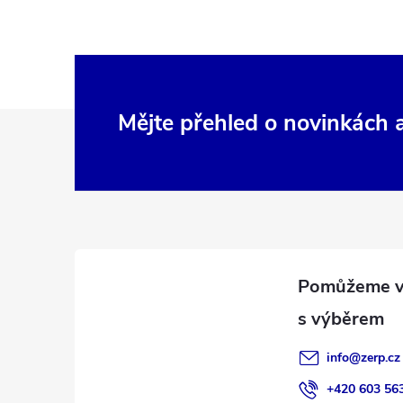
Z
Mějte přehled o novinkách
á
p
a
t
í
info
@
zerp.cz
+420 603 56