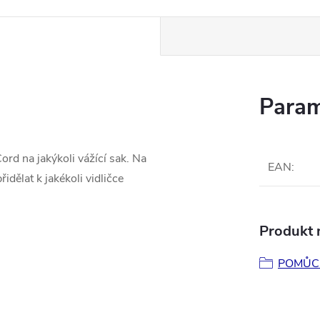
Param
ord na jakýkoli vážící sak. Na
EAN
:
řidělat k jakékoli vidličce
Produkt n
POMŮCK