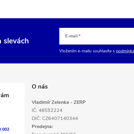
E-mail
a slevách
Vložením e-mailu souhlasíte s
podmínka
O nás
Vladimír Zelenka - ZERP
IČ: 48552224
DIČ: CZ6407140344
Prodejna:
3 002