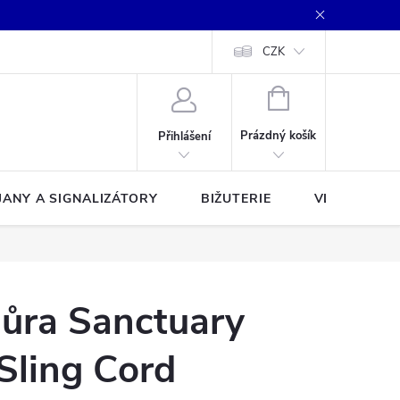
CZK
NÁKUPNÍ
KOŠÍK
Prázdný košík
Přihlášení
JANY A SIGNALIZÁTORY
BIŽUTERIE
VLASCE A Š
ňůra Sanctuary
Sling Cord