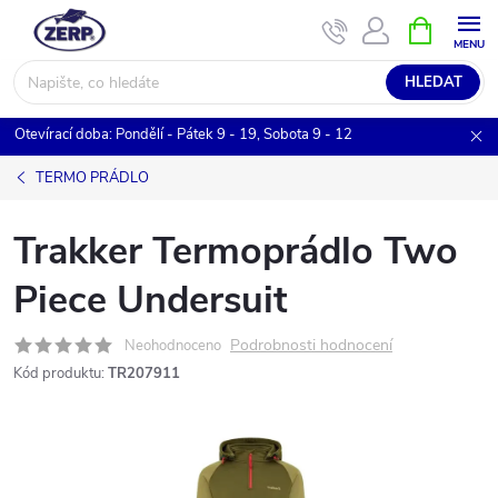
Přejít
NÁKUPNÍ
KOŠÍK
na
obsah
HLEDAT
Otevírací doba: Pondělí - Pátek 9 - 19, Sobota 9 - 12
TERMO PRÁDLO
Trakker Termoprádlo Two
Piece Undersuit
Podrobnosti hodnocení
Neohodnoceno
Kód produktu:
TR207911