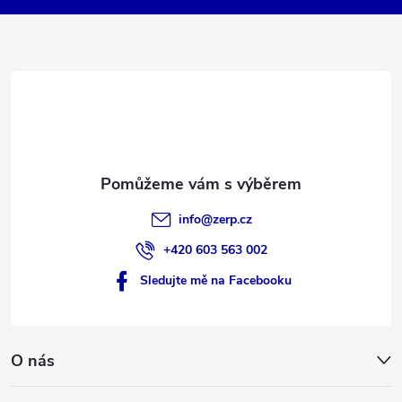
a
t
í
info
@
zerp.cz
+420 603 563 002
Sledujte mě na Facebooku
O nás