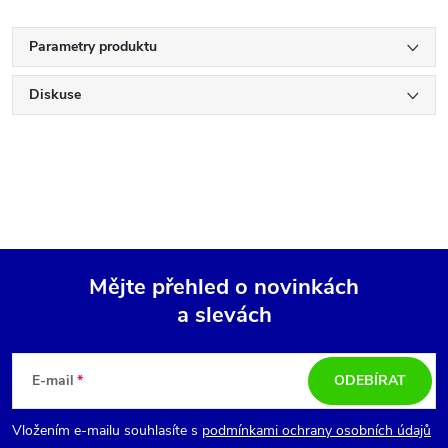
Parametry produktu
Diskuse
Mějte přehled o novinkách
a slevách
Z
á
E-mail
ODEBÍRAT
p
Vložením e-mailu souhlasíte s
podmínkami ochrany osobních údajů