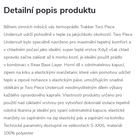
Detailní popis produktu
Během zimních měsíců vás termoprádlo Trakker Two Piece
Undersuit udrží pohodlně v teple za jakýchkoliv okolností. Two Piece
Undersuit bylo speciálně navrženo pro maximální tepelný komfort a
v chladném počasí jako ideální, super teplá vrstva. Když však chlad
opravdu začne zalézat až k morku kostí, je ideální použít prádlo
v kombinaci s Reax Base Layer. Horní díl s odnímatelnou kapucí,
zipem na krku a elastickými manžetami, které vám pomohou udržet
teplo a zipové nohavice s elastickým páse, umožňujícím snadné
oblékání je Two Piece Undersuit neodmyslitelným dílem výbavy
každého opravdového kapraře. Vlastnosti produktu určeno pro
použití nad základní vrstvou pro vytvoření dokonalé izolace tepelně
odolná tkanina je ideální pro spaní odnímatelná kapuce, elastické
manžety se zapínáním na zip elastický pás a zapínání na kotníku
Technické parametry dostupné ve velikostech S-XXXL materiál:
100% polyester