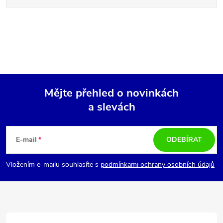
Mějte přehled o novinkách
a slevách
Z
á
E-mail
ODEBÍRAT
p
Vložením e-mailu souhlasíte s
podmínkami ochrany osobních údajů
a
t