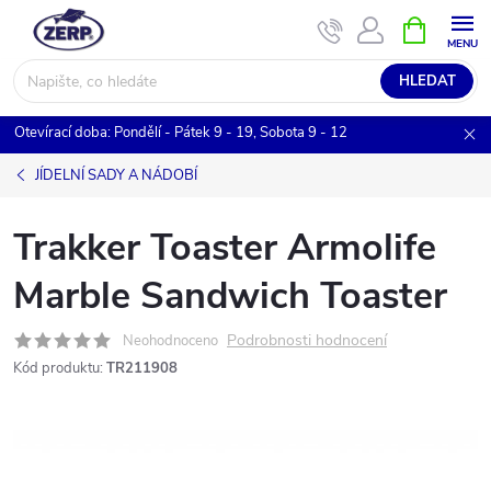
Přejít
NÁKUPNÍ
KOŠÍK
na
obsah
HLEDAT
Otevírací doba: Pondělí - Pátek 9 - 19, Sobota 9 - 12
JÍDELNÍ SADY A NÁDOBÍ
Trakker Toaster Armolife
Marble Sandwich Toaster
Podrobnosti hodnocení
Neohodnoceno
Kód produktu:
TR211908