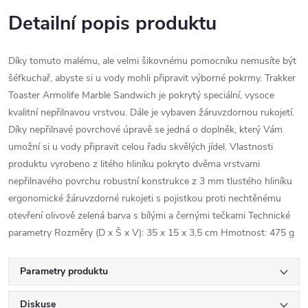
Detailní popis produktu
Díky tomuto malému, ale velmi šikovnému pomocníku nemusíte být
šéfkuchař, abyste si u vody mohli připravit výborné pokrmy. Trakker
Toaster Armolife Marble Sandwich je pokrytý speciální, vysoce
kvalitní nepřilnavou vrstvou. Dále je vybaven žáruvzdornou rukojetí.
Díky nepřilnavé povrchové úpravě se jedná o doplněk, který Vám
umožní si u vody připravit celou řadu skvělých jídel. Vlastnosti
produktu vyrobeno z litého hliníku pokryto dvěma vrstvami
nepřilnavého povrchu robustní konstrukce z 3 mm tlustého hliníku
ergonomické žáruvzdorné rukojeti s pojistkou proti nechtěnému
otevření olivově zelená barva s bílými a černými tečkami Technické
parametry Rozměry (D x Š x V): 35 x 15 x 3,5 cm Hmotnost: 475 g
Parametry produktu
Diskuse