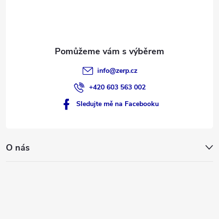
í
info
@
zerp.cz
+420 603 563 002
Sledujte mě na Facebooku
O nás