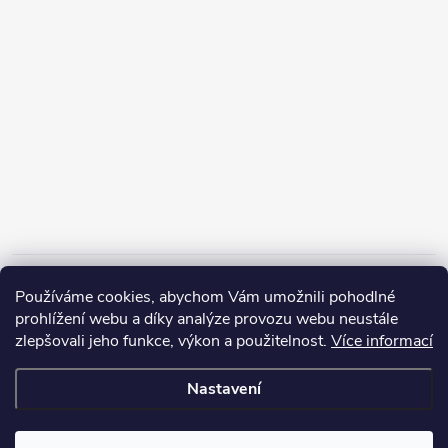
Informace pro vás
Používáme cookies, abychom Vám umožnili pohodlné
prohlížení webu a díky analýze provozu webu neustále
zlepšovali jeho funkce, výkon a použitelnost.
Více informací
Nastavení
Copyright 2026
ZERP Rybářské potřeby
. Všechna práva vyhrazena.