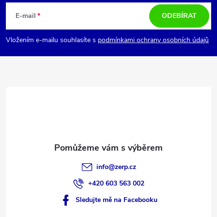
á
E-mail
ODEBÍRAT
p
Vložením e-mailu souhlasíte s
podmínkami ochrany osobních údajů
a
t
í
info
@
zerp.cz
+420 603 563 002
Sledujte mě na Facebooku