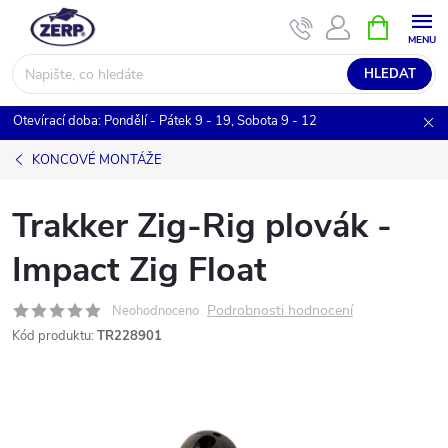
Přejít
NÁKUPNÍ
KOŠÍK
na
obsah
HLEDAT
Otevírací doba: Pondělí - Pátek 9 - 19, Sobota 9 - 12
KONCOVÉ MONTÁŽE
Trakker Zig-Rig plovák -
Impact Zig Float
Podrobnosti hodnocení
Neohodnoceno
Kód produktu:
TR228901