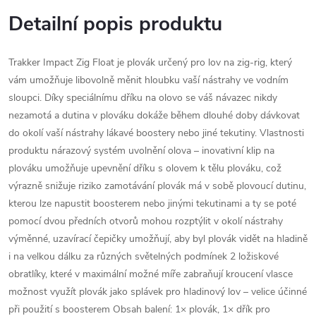
Detailní popis produktu
Trakker Impact Zig Float je plovák určený pro lov na zig-rig, který
vám umožňuje libovolně měnit hloubku vaší nástrahy ve vodním
sloupci. Díky speciálnímu dříku na olovo se váš návazec nikdy
nezamotá a dutina v plováku dokáže během dlouhé doby dávkovat
do okolí vaší nástrahy lákavé boostery nebo jiné tekutiny. Vlastnosti
produktu nárazový systém uvolnění olova – inovativní klip na
plováku umožňuje upevnění dříku s olovem k tělu plováku, což
výrazně snižuje riziko zamotávání plovák má v sobě plovoucí dutinu,
kterou lze napustit boosterem nebo jinými tekutinami a ty se poté
pomocí dvou předních otvorů mohou rozptýlit v okolí nástrahy
výměnné, uzavírací čepičky umožňují, aby byl plovák vidět na hladině
i na velkou dálku za různých světelných podmínek 2 ložiskové
obratlíky, které v maximální možné míře zabraňují kroucení vlasce
možnost využít plovák jako splávek pro hladinový lov – velice účinné
při použití s boosterem Obsah balení: 1× plovák, 1× dřík pro