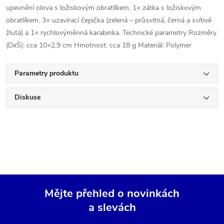
upevnění olova s ložiskovým obratlíkem, 1× zátka s ložiskovým
obratlíkem, 3× uzavírací čepička (zelená – průsvitná, černá a svítivě
žlutá) a 1× rychlovýměnná karabinka. Technické parametry Rozměry
(DxŠ): cca 10×2,9 cm Hmotnost: cca 18 g Materiál: Polymer
Parametry produktu
Diskuse
Mějte přehled o novinkách
a slevách
Z