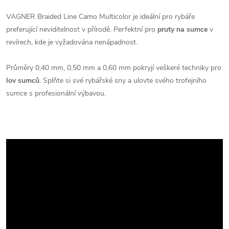
VAGNER Braided Line Camo Multicolor je ideální pro rybáře
preferující neviditelnost v přírodě. Perfektní pro
pruty na sumce
v
revírech, kde je vyžadována nenápadnost.
Průměry 0,40 mm, 0,50 mm a 0,60 mm pokryjí veškeré techniky pro
lov sumců
. Splňte si své rybářské sny a ulovte svého trofejního
sumce s profesionální výbavou.