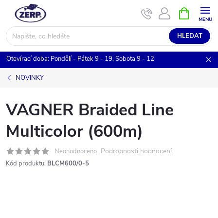
Přejít
NÁKUPNÍ
KOŠÍK
na
obsah
HLEDAT
Otevírací doba: Pondělí - Pátek 9 - 19, Sobota 9 - 12
NOVINKY
VAGNER Braided Line
Multicolor (600m)
Podrobnosti hodnocení
Neohodnoceno
Kód produktu:
BLCM600/0-5