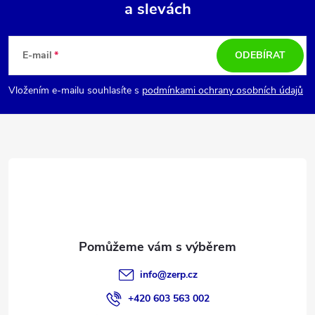
a slevách
Z
á
E-mail
ODEBÍRAT
p
Vložením e-mailu souhlasíte s
podmínkami ochrany osobních údajů
a
t
í
info
@
zerp.cz
+420 603 563 002