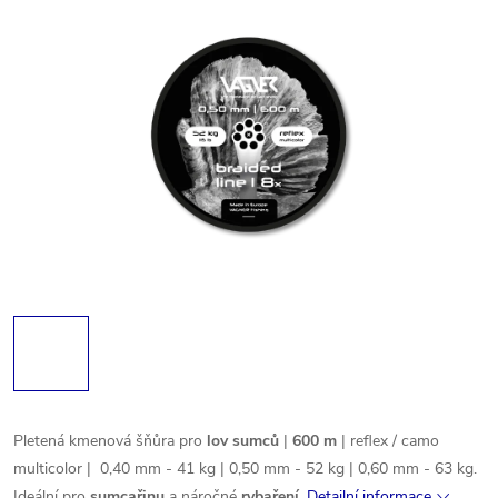
Pletená kmenová šňůra pro
lov sumců
|
600 m
| reflex / camo
multicolor |
0,40 mm - 41 kg | 0,50 mm - 52 kg | 0,60 mm - 63 kg.
Ideální pro
sumcařinu
a náročné
rybaření
.
Detailní informace