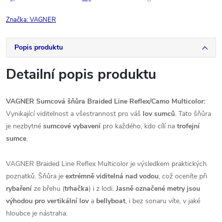
Značka:
VAGNER
Popis produktu
Detailní popis produktu
VAGNER Sumcová šňůra Braided Line Reflex/Camo Multicolor:
Vynikající viditelnost a všestrannost pro váš
lov sumců
. Tato šňůra
je nezbytné
sumcové vybavení
pro každého, kdo cílí na
trofejní
sumce
.
VAGNER Braided Line Reflex Multicolor je výsledkem praktických
poznatků. Šňůra je
extrémně viditelná nad vodou
, což oceníte při
rybaření
ze břehu (
trhačka
) i z lodi.
Jasně označené metry jsou
výhodou pro vertikální lov
a
bellyboat
, i bez sonaru víte, v jaké
hloubce je nástraha.