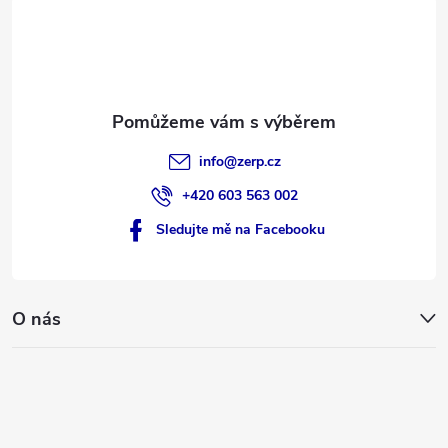
t
í
info
@
zerp.cz
+420 603 563 002
Sledujte mě na Facebooku
O nás