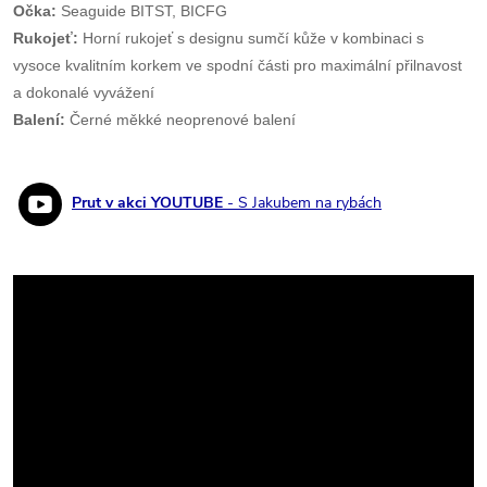
Očka:
Seaguide BITST, BICFG
Rukojeť:
Horní rukojeť s designu sumčí kůže v kombinaci s
vysoce kvalitním korkem ve spodní části pro maximální přilnavost
a dokonalé vyvážení
Balení:
Černé měkké neoprenové balení
Prut v akci YOUTUBE
- S Jakubem na rybách