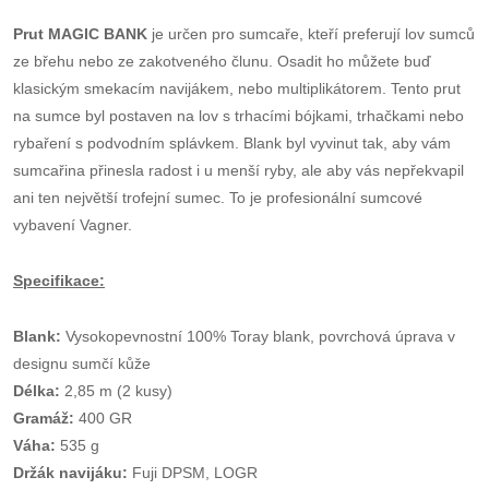
Prut MAGIC BANK
je určen pro sumcaře, kteří preferují lov sumců
ze břehu nebo ze zakotveného člunu. Osadit ho můžete buď
klasickým smekacím navijákem, nebo multiplikátorem. Tento prut
na sumce byl postaven na lov s trhacími bójkami, trhačkami nebo
rybaření s podvodním splávkem. Blank byl vyvinut tak, aby vám
sumcařina přinesla radost i u menší ryby, ale aby vás nepřekvapil
ani ten největší trofejní sumec. To je profesionální sumcové
vybavení Vagner.
Specifikace:
Blank:
Vysokopevnostní 100% Toray blank, povrchová úprava v
designu sumčí kůže
Délka:
2,85 m (2 kusy)
Gramáž:
400 GR
Váha:
535 g
Držák navijáku:
Fuji DPSM, LOGR