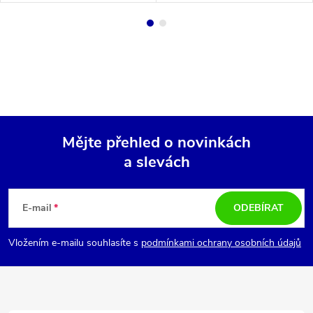
Mějte přehled o novinkách
a slevách
Z
á
E-mail
ODEBÍRAT
p
Vložením e-mailu souhlasíte s
podmínkami ochrany osobních údajů
a