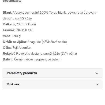
Specifikace:
Blank:
Vysokopevnostní 100% Toray blank, povrchová úprava v
designu sumčí kůže
Délka:
2,20 m (2 kusy)
Gramáž:
30-150 GR
Váha:
190 g
Držák navijáku:
Seaguide (přívlačové sedlo)
Očka:
Fuji Alconite
Rukojeť:
Rukojeť s designu sumčí kůže (EVA pěna)
Balení:
Černé měkké neoprenové balení
Parametry produktu
Diskuse