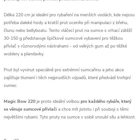
Délka 220 cm je ideální pro rybaření na menších vodách, kde nejsou
potřeba daleké hody a kratší prut oceníte při manipulaci z břehu,
člunu nebo bellyboatu. Tento vláčecí prut na sumce s vrhací zátěží
30-150 g představuje špičkové sumcové vybavení pro těžkou
přívlač s různorodými nástrahami - od velkých gum až po těžké
woblery a plandavky.
Prut byl vyvinut speciálně pro extrémní sumcařinu a jeho akce
zajišťuje tlumení i těch nejprudších výpadů, které předvádí trofejní
sumec.
Magic Bow 220
je proto ideální volbou
pro každého rybáře, který
se věnuje sumcové přívlači
a chce mít jistotu i při souboji s těmi
největšími rybami. Tyto pruty na sumce v sobě snoubí sílu a lehkost.