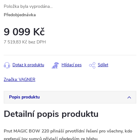
Položka byla vyprodána…
Předobjednávka
9 099 Kč
7 519,83 Kč bez DPH
Měrná
cena:
Dotaz k produktu
Hlídací pes
Sdílet
Značka:
VAGNER
Popis produktu
Detailní popis produktu
Prut MAGIC BOW 220 přináší prvotřídní řešení pro všechny, kdo
preferují lov sumců přívlačí především ze břehu.