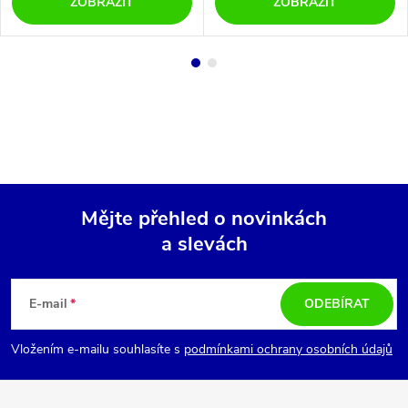
ZOBRAZIT
ZOBRAZIT
Mějte přehled o novinkách
a slevách
Z
á
E-mail
ODEBÍRAT
p
Vložením e-mailu souhlasíte s
podmínkami ochrany osobních údajů
a