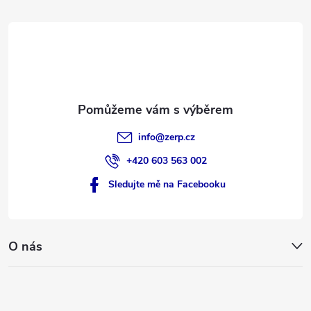
t
í
info
@
zerp.cz
+420 603 563 002
Sledujte mě na Facebooku
O nás