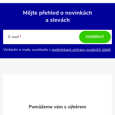
Mějte přehled o novinkách
a slevách
Z
á
E-mail
ODEBÍRAT
p
Vložením e-mailu souhlasíte s
podmínkami ochrany osobních údajů
a
t
í