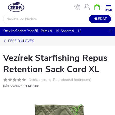
Přejít
NÁKUPNÍ
KOŠÍK
na
obsah
HLEDAT
Otevírací doba: Pondělí - Pátek 9 - 19, Sobota 9 - 12
PÉČE O ÚLOVEK
Vezírek Starfishing Repus
Retention Sack Cord XL
Podrobnosti hodnocení
Neohodnoceno
Kód produktu:
9341108