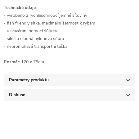
Technické údaje:
- vyrobeno z rychleschnoucí jemné síťoviny
- fish friendly síťka, maximální šetrnost k rybám
- uzvavárání pomocí šňůrky
- silná a dlouhá nylonová šňůra
- nepromokavá transportní taška
Rozměr:
120 x 75cm
Parametry produktu
Diskuse