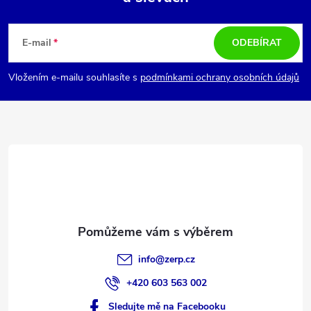
Z
á
E-mail
ODEBÍRAT
p
Vložením e-mailu souhlasíte s
podmínkami ochrany osobních údajů
a
t
í
info
@
zerp.cz
+420 603 563 002
Sledujte mě na Facebooku