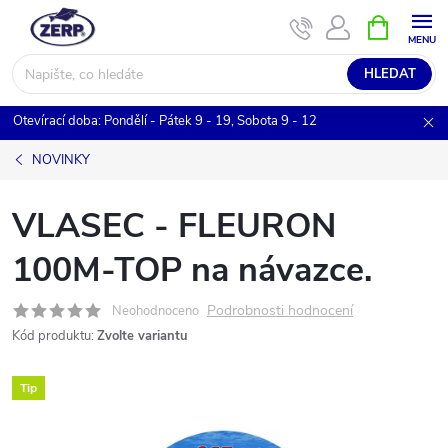
Přejít
NÁKUPNÍ
KOŠÍK
na
obsah
HLEDAT
Otevírací doba: Pondělí - Pátek 9 - 19, Sobota 9 - 12
NOVINKY
VLASEC - FLEURON
100M-TOP na návazce.
Podrobnosti hodnocení
Neohodnoceno
Kód produktu:
Zvolte variantu
Tip