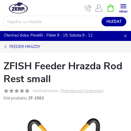
Přejít
NÁKUPNÍ
KOŠÍK
na
obsah
HLEDAT
Otevírací doba: Pondělí - Pátek 9 - 19, Sobota 9 - 12
FEEDER HRAZDY
ZFISH Feeder Hrazda Rod
Rest small
Podrobnosti hodnocení
Neohodnoceno
Kód produktu:
ZF-1563