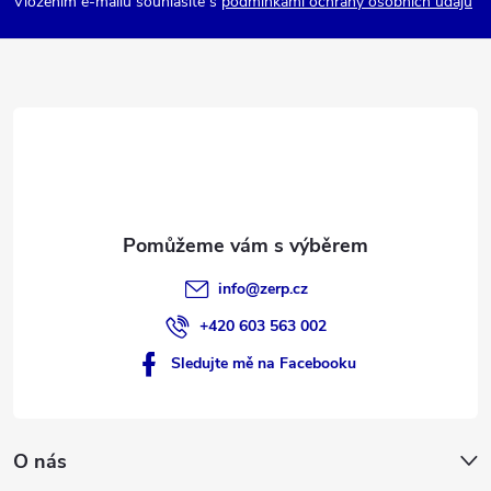
p
Vložením e-mailu souhlasíte s
podmínkami ochrany osobních údajů
a
t
í
info
@
zerp.cz
+420 603 563 002
Sledujte mě na Facebooku
O nás