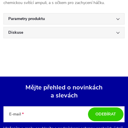
chemickou svítící ampuli, a s očkem pro zachycení háčku.
Parametry produktu
Diskuse
Mějte přehled o novinkách
a slevách
Z
á
E-mail
ODEBÍRAT