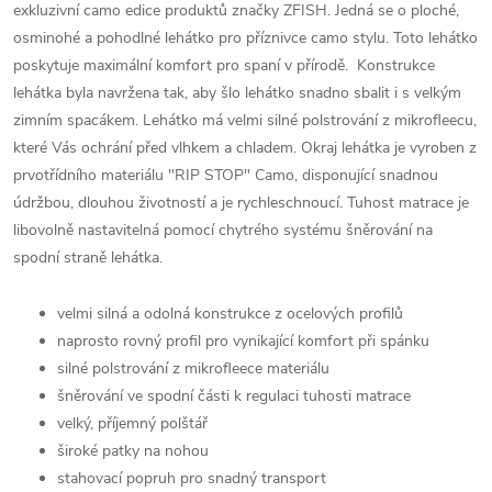
exkluzivní camo edice produktů značky ZFISH. Jedná se o ploché,
osminohé a pohodlné lehátko pro příznivce camo stylu. Toto lehátko
poskytuje maximální komfort pro spaní v přírodě. Konstrukce
lehátka byla navržena tak, aby šlo lehátko snadno sbalit i s velkým
zimním spacákem. Lehátko má velmi silné polstrování z mikrofleecu,
které Vás ochrání před vlhkem a chladem. Okraj lehátka je vyroben z
prvotřídního materiálu "RIP STOP" Camo, disponující snadnou
údržbou, dlouhou životností a je rychleschnoucí. Tuhost matrace je
libovolně nastavitelná pomocí chytrého systému šněrování na
spodní straně lehátka.
velmi silná a odolná konstrukce z ocelových profilů
naprosto rovný profil pro vynikající komfort při spánku
silné polstrování z mikrofleece materiálu
šněrování ve spodní části k regulaci tuhosti matrace
velký, příjemný polštář
široké patky na nohou
stahovací popruh pro snadný transport