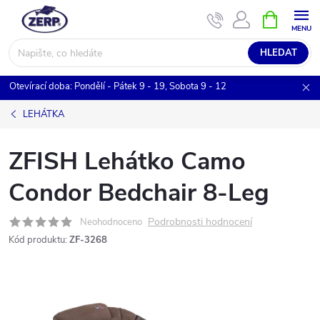
Přejít
NÁKUPNÍ
KOŠÍK
na
obsah
HLEDAT
Otevírací doba: Pondělí - Pátek 9 - 19, Sobota 9 - 12
LEHÁTKA
ZFISH Lehátko Camo
Condor Bedchair 8-Leg
Podrobnosti hodnocení
Neohodnoceno
Kód produktu:
ZF-3268