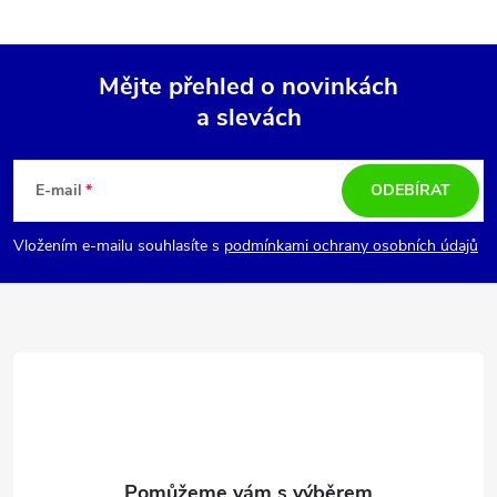
Mějte přehled o novinkách
a slevách
Z
á
E-mail
ODEBÍRAT
p
Vložením e-mailu souhlasíte s
podmínkami ochrany osobních údajů
a
t
í