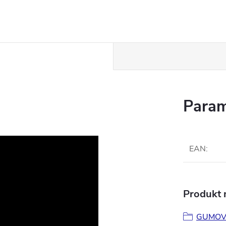
Param
EAN
:
Produkt n
GUMOV