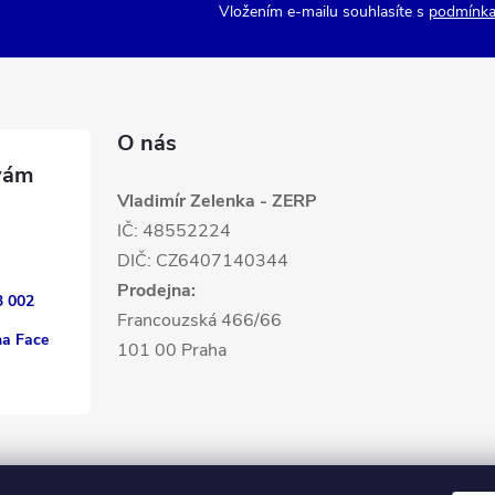
Vložením e-mailu souhlasíte s
podmínka
O nás
Vladimír Zelenka - ZERP
IČ: 48552224
DIČ: CZ6407140344
Prodejna:
3 002
Francouzská 466/66
na Face
101 00 Praha