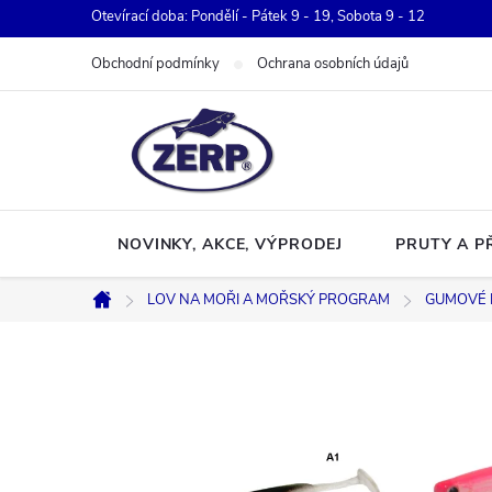
Přejít
Otevírací doba: Pondělí - Pátek 9 - 19, Sobota 9 - 12
na
Obchodní podmínky
Ochrana osobních údajů
obsah
NOVINKY, AKCE, VÝPRODEJ
PRUTY A P
LOV NA MOŘI A MOŘSKÝ PROGRAM
GUMOVÉ 
Domů