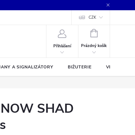
CZK
NÁKUPNÍ
KOŠÍK
Prázdný košík
Přihlášení
JANY A SIGNALIZÁTORY
BIŽUTERIE
VLASCE A Š
INNOW SHAD
s