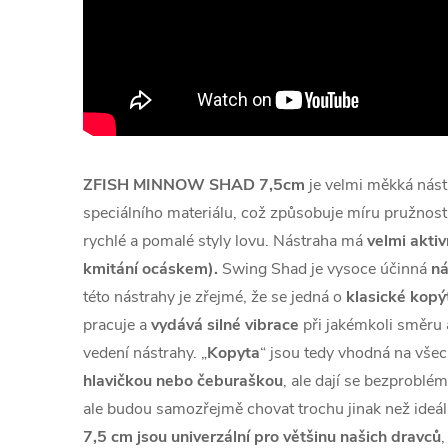
ZFISH MINNOW SHAD 7,5cm
je velmi měkká nást
speciálního materiálu, což způsobuje míru pružnost
rychlé a pomalé styly lovu. Nástraha má
velmi
aktiv
kmitání ocáskem).
Swing Shad je vysoce účinná
ná
této nástrahy je zřejmé, že se jedná o
klasické kopýt
pracuje a
vydává silné vibrace
při jakémkoli směru a
vedení nástrahy. „
Kopyta
“ jsou tedy vhodná na vše
hlavičkou nebo čeburaškou
, ale dají se bezproblé
ale budou samozřejmě chovat trochu jinak než ideál
7,5 cm jsou univerzální pro většinu našich dravců
,