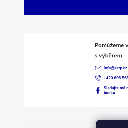
á
p
a
t
í
info
@
zerp.cz
+420 603 56
Sledujte mě 
booku