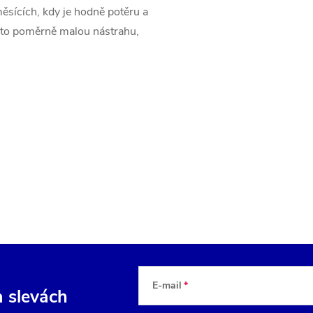
ěsících, kdy je hodně potěru a
takto poměrně malou nástrahu,
E-mail
a slevách