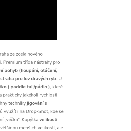
raha ze zcela nového
i. Premium třída nástrahy pro
ní pohyb (houpání, otáčení,
straha pro lov dravých ryb
. U
ko ( paddle tail/pádlo )
, které
 prakticky jakékoli rychlosti
chny techniky
jigování s
mů využít i na Drop-Shot, kde se
ní „véčka“. Kopýtka
velikosti
 většinou menších velikostí, ale