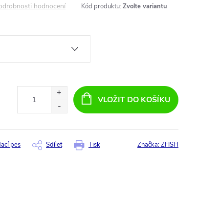
odrobnosti hodnocení
Kód produktu:
Zvolte variantu
VLOŽIT DO KOŠÍKU
dací pes
Sdílet
Tisk
Značka:
ZFISH