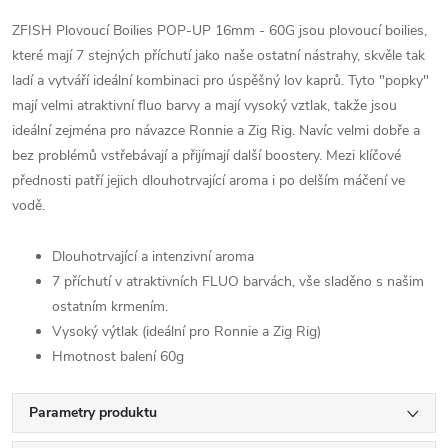
ZFISH Plovoucí Boilies POP-UP 16mm - 60G jsou plovoucí boilies,
které mají 7 stejných příchutí jako naše ostatní nástrahy, skvěle tak
ladí a vytváří ideální kombinaci pro úspěšný lov kaprů. Tyto "popky"
mají velmi atraktivní fluo barvy a mají vysoký vztlak, takže jsou
ideální zejména pro návazce Ronnie a Zig Rig. Navíc velmi dobře a
bez problémů vstřebávají a přijímají další boostery. Mezi klíčové
přednosti patří jejich dlouhotrvající aroma i po delším máčení ve
vodě.
Dlouhotrvající a intenzivní aroma
7 příchutí v atraktivních FLUO barvách, vše sladěno s našim
ostatním krmením.
Vysoký výtlak (ideální pro Ronnie a Zig Rig)
Hmotnost balení 60g
Parametry produktu