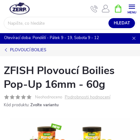
Přejít
NÁKUPNÍ
KOŠÍK
na
obsah
HLEDAT
Otevírací doba: Pondělí - Pátek 9 - 19, Sobota 9 - 12
PLOVOUCÍ BOILIES
ZFISH Plovoucí Boilies
Pop-Up 16mm - 60g
Podrobnosti hodnocení
Neohodnoceno
Kód produktu:
Zvolte variantu