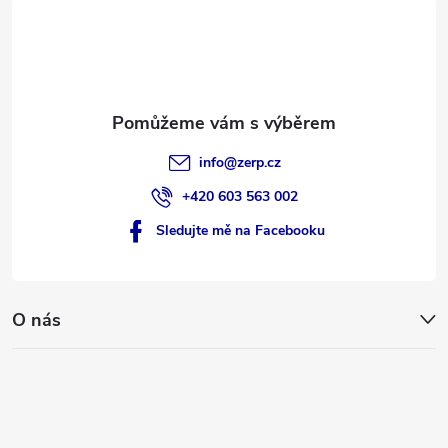
t
í
info
@
zerp.cz
+420 603 563 002
Sledujte mě na Facebooku
O nás