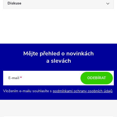
Diskuse
Mějte přehled o novinkách
a slevách
Z
á
E-mail
ODEBÍRAT
p
Vložením e-mailu souhlasíte s
podmínkami ochrany osobních údajů
a