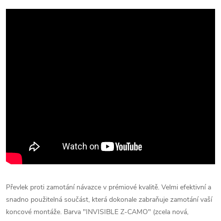
Převlek proti zamotání návazce v prémiové kvalitě. Velmi efektivní a
snadno použitelná součást, která dokonale zabraňuje zamotání vaší
koncové montáže. Barva "INVISIBLE Z-CAMO" (zcela nová,