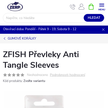
Přejít
NÁKUPNÍ
KOŠÍK
na
obsah
HLEDAT
Otevírací doba: Pondělí - Pátek 9 - 19, Sobota 9 - 12
GUMOVÉ KORÁLKY
ZFISH Převleky Anti
Tangle Sleeves
Podrobnosti hodnocení
Neohodnoceno
Kód produktu:
Zvolte variantu