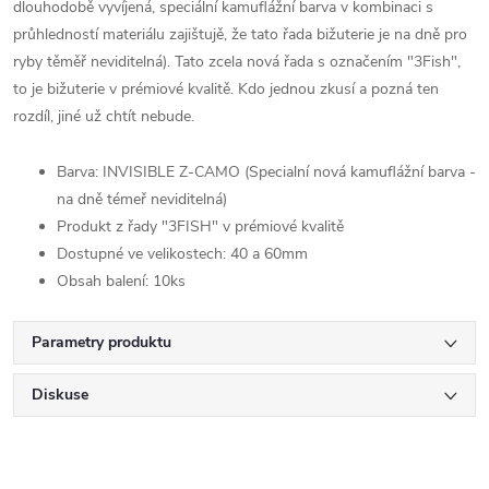
dlouhodobě vyvíjená, speciální kamuflážní barva v kombinaci s
průhledností materiálu zajištujě, že tato řada bižuterie je na dně pro
ryby těměř neviditelná). Tato zcela nová řada s označením "3Fish",
to je bižuterie v prémiové kvalitě. Kdo jednou zkusí a pozná ten
rozdíl, jiné už chtít nebude.
Barva: INVISIBLE Z-CAMO (Specialní nová kamuflážní barva -
na dně témeř neviditelná)
Produkt z řady "3FISH" v prémiové kvalitě
Dostupné ve velikostech: 40 a 60mm
Obsah balení: 10ks
Parametry produktu
Diskuse