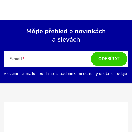
Mějte přehled o novinkách
a slevách
Z
á
E-mail
ODEBÍRAT
p
Vložením e-mailu souhlasíte s
podmínkami ochrany osobních údajů
a
t
í