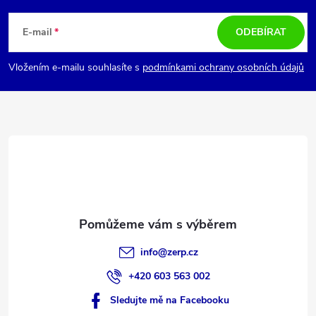
á
E-mail
ODEBÍRAT
p
Vložením e-mailu souhlasíte s
podmínkami ochrany osobních údajů
a
t
í
info
@
zerp.cz
+420 603 563 002
Sledujte mě na Facebooku