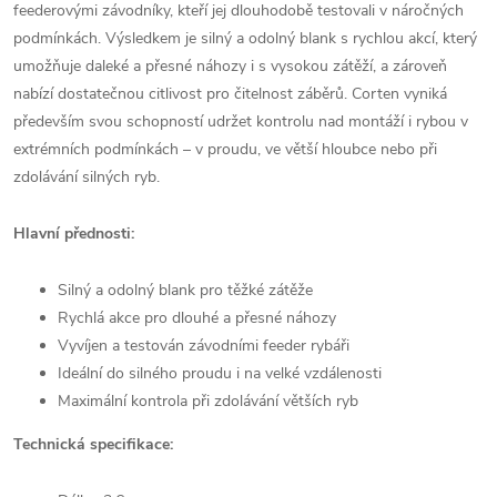
feederovými závodníky, kteří jej dlouhodobě testovali v náročných
podmínkách. Výsledkem je silný a odolný blank s rychlou akcí, který
umožňuje daleké a přesné náhozy i s vysokou zátěží, a zároveň
nabízí dostatečnou citlivost pro čitelnost záběrů. Corten vyniká
především svou schopností udržet kontrolu nad montáží i rybou v
extrémních podmínkách – v proudu, ve větší hloubce nebo při
zdolávání silných ryb.
Hlavní přednosti:
Silný a odolný blank pro těžké zátěže
Rychlá akce pro dlouhé a přesné náhozy
Vyvíjen a testován závodními feeder rybáři
Ideální do silného proudu i na velké vzdálenosti
Maximální kontrola při zdolávání větších ryb
Technická specifikace: