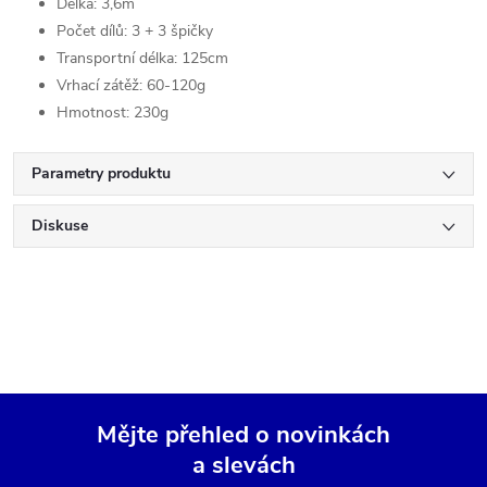
Délka: 3,6m
Počet dílů: 3 + 3 špičky
Transportní délka: 125cm
Vrhací zátěž: 60-120g
Hmotnost: 230g
Parametry produktu
Diskuse
Mějte přehled o novinkách
a slevách
Z