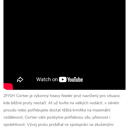
ZFISH Corten je výkonný heavy feeder prut navržený pro situace,
kde běžné pruty nestačí. Ať už lovíte na velkých vodách, v silném
proudu nebo potřebujete dostat těžká krmítka na maximální
vzdálenost, Corten vám poskytne potřebnou sílu, přesnost i
spolehlivost. Vývoj prutu probíhal ve spolupráci se zkušenými