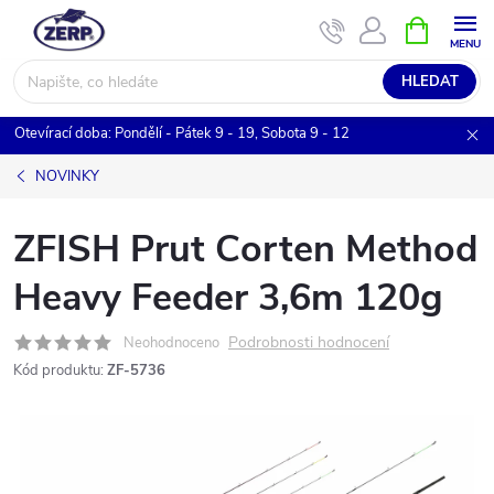
Přejít
NÁKUPNÍ
KOŠÍK
na
obsah
HLEDAT
Otevírací doba: Pondělí - Pátek 9 - 19, Sobota 9 - 12
NOVINKY
ZFISH Prut Corten Method
Heavy Feeder 3,6m 120g
Podrobnosti hodnocení
Neohodnoceno
Kód produktu:
ZF-5736