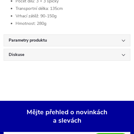
Počet dílů: 3 + 3 špičky
Transportní délka: 135cm
Vrhací zátěž: 90-150g
Hmotnost: 280g
Parametry produktu
Diskuse
Mějte přehled o novinkách
a slevách
Z