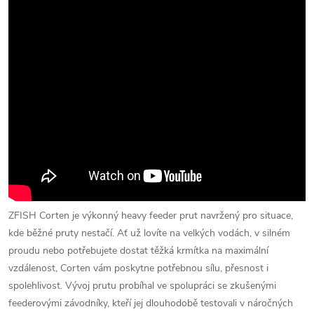
ZFISH Corten je výkonný heavy feeder prut navržený pro situace,
kde běžné pruty nestačí. Ať už lovíte na velkých vodách, v silném
proudu nebo potřebujete dostat těžká krmítka na maximální
vzdálenost, Corten vám poskytne potřebnou sílu, přesnost i
spolehlivost. Vývoj prutu probíhal ve spolupráci se zkušenými
feederovými závodníky, kteří jej dlouhodobě testovali v náročných