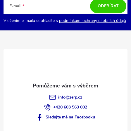
á
E-mail
ODEBÍRAT
p
Vložením e-mailu souhlasíte s
podmínkami ochrany osobních údajů
a
t
í
info
@
zerp.cz
+420 603 563 002
Sledujte mě na Facebooku