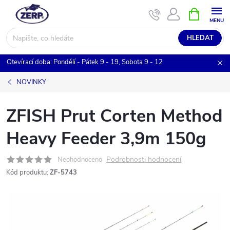
Přejít
NÁKUPNÍ
KOŠÍK
na
obsah
HLEDAT
Otevírací doba: Pondělí - Pátek 9 - 19, Sobota 9 - 12
NOVINKY
ZFISH Prut Corten Method
Heavy Feeder 3,9m 150g
Podrobnosti hodnocení
Neohodnoceno
Kód produktu:
ZF-5743