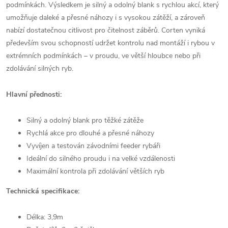
podmínkách. Výsledkem je silný a odolný blank s rychlou akcí, který
umožňuje daleké a přesné náhozy i s vysokou zátěží, a zároveň
nabízí dostatečnou citlivost pro čitelnost záběrů. Corten vyniká
především svou schopností udržet kontrolu nad montáží i rybou v
extrémních podmínkách – v proudu, ve větší hloubce nebo při
zdolávání silných ryb.
Hlavní přednosti:
Silný a odolný blank pro těžké zátěže
Rychlá akce pro dlouhé a přesné náhozy
Vyvíjen a testován závodními feeder rybáři
Ideální do silného proudu i na velké vzdálenosti
Maximální kontrola při zdolávání větších ryb
Technická specifikace:
Délka: 3,9m