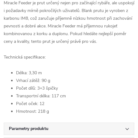
Miracle Feeder je prut určený nejen pro začínající rybáře, ale uspokojí
i požadavky mírně pokročilých uživatelů. Blank prutu je vyroben z
karbonu IM8, což zaručuje příjemně nízkou hmotnost při zachování
pevnosti a dobré akce. Miracle Feeder má příjemnou rukojeť
kombinovanou z korku a duplonu. Pokud hledáte nejlepší poměr
ceny a kvality, tento prut je určený právě pro vás.
Technická specifikace:
Délka: 3,30 m
Vrhací zátěž: 90 g
Počet dílů: 3+3 špičky
Transportní délka: 117 cm
Počet oček: 12
Hmotnost: 218 g
Parametry produktu