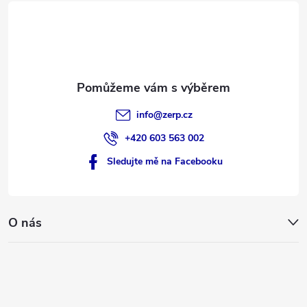
t
í
info
@
zerp.cz
+420 603 563 002
Sledujte mě na Facebooku
O nás