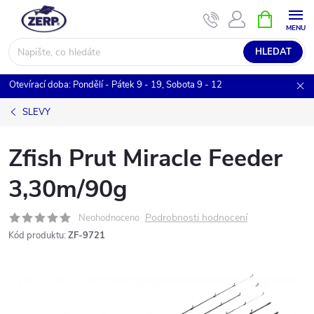
Přejít
NÁKUPNÍ
KOŠÍK
na
obsah
HLEDAT
Otevírací doba: Pondělí - Pátek 9 - 19, Sobota 9 - 12
SLEVY
Zfish Prut Miracle Feeder
3,30m/90g
Podrobnosti hodnocení
Neohodnoceno
Kód produktu:
ZF-9721