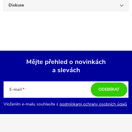
Diskuse
Mějte přehled o novinkách
a slevách
Z
á
E-mail
ODEBÍRAT
p
Vložením e-mailu souhlasíte s
podmínkami ochrany osobních údajů
a