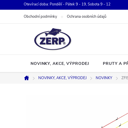
Přejít
Otevírací doba: Pondělí - Pátek 9 - 19, Sobota 9 - 12
na
Obchodní podmínky
Ochrana osobních údajů
obsah
NOVINKY, AKCE, VÝPRODEJ
PRUTY A P
NOVINKY, AKCE, VÝPRODEJ
NOVINKY
ZFI
Domů