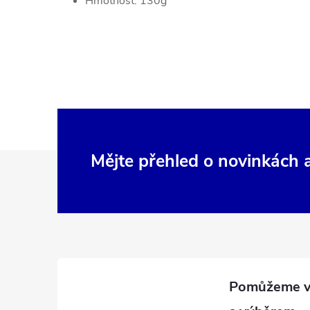
Hmotnost: 130g
Z
Mějte přehled o novinkách
á
p
a
t