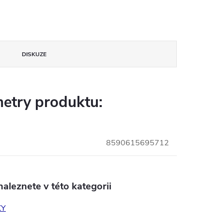
DISKUZE
etry produktu:
8590615695712
aleznete v této kategorii
KY