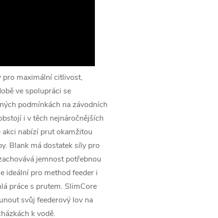
pro maximální citlivost,
době ve spolupráci se
eálných podmínkách na závodních
bstojí i v těch nejnáročnějších
lé akci nabízí prut okamžitou
by. Blank má dostatek síly pro
si zachovává jemnost potřebnou
je ideální pro method feeder i
ychlá práce s prutem. SlimCore
sunout svůj feederový lov na
cházkách k vodě.