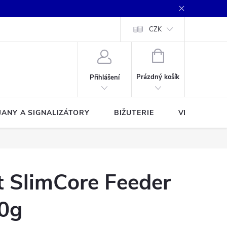
CZK
NÁKUPNÍ
KOŠÍK
Prázdný košík
Přihlášení
JANY A SIGNALIZÁTORY
BIŽUTERIE
VLASCE A Š
t SlimCore Feeder
0g