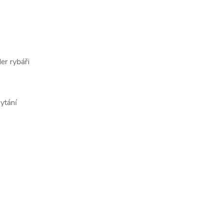
er rybáři
ytání