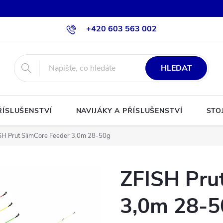
+420 603 563 002
HLEDAT
ŘÍSLUŠENSTVÍ
NAVIJÁKY A PŘÍSLUŠENSTVÍ
STO
SH Prut SlimCore Feeder 3,0m 28-50g
ZFISH Pru
3,0m 28-5