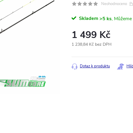
P
Neohodnoceno
Skladem
>5 ks
1 499 Kč
1 238,84 Kč bez DPH
Měrná
cena:
Dotaz k produktu
Hlí