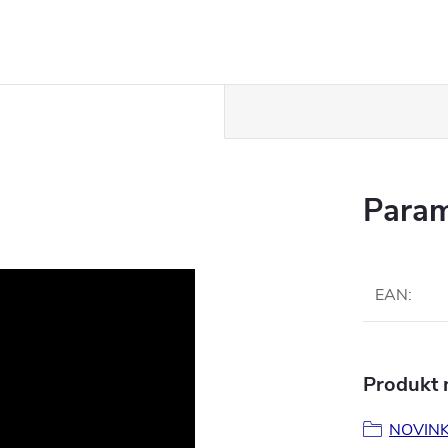
Param
EAN
:
Produkt n
NOVIN