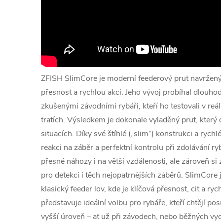
ZFISH SlimCore je moderní feederový prut navržený 
přesnost a rychlou akci. Jeho vývoj probíhal dlouho
zkušenými závodními rybáři, kteří ho testovali v r
tratích. Výsledkem je dokonale vyladěný prut, který o
situacích. Díky své štíhlé („slim“) konstrukci a rych
reakci na záběr a perfektní kontrolu při zdolávání ry
přesné náhozy i na větší vzdálenosti, ale zároveň 
pro detekci i těch nejopatrnějších záběrů. SlimCore 
klasický feeder lov, kde je klíčová přesnost, cit a r
představuje ideální volbu pro rybáře, kteří chtějí po
vyšší úroveň – ať už při závodech, nebo běžných vy