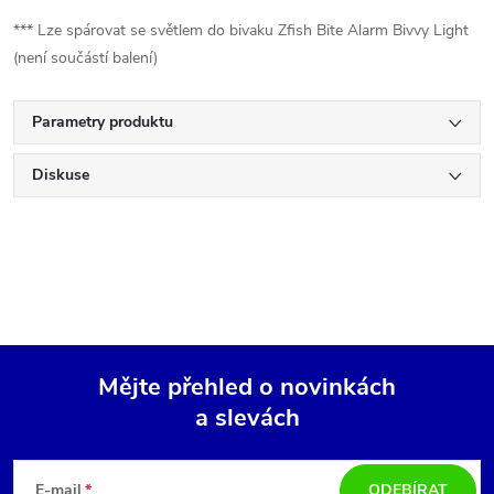
*** Lze spárovat se světlem do bivaku Zfish Bite Alarm Bivvy Light
(není součástí balení)
Parametry produktu
Diskuse
Mějte přehled o novinkách
a slevách
Z
á
E-mail
ODEBÍRAT