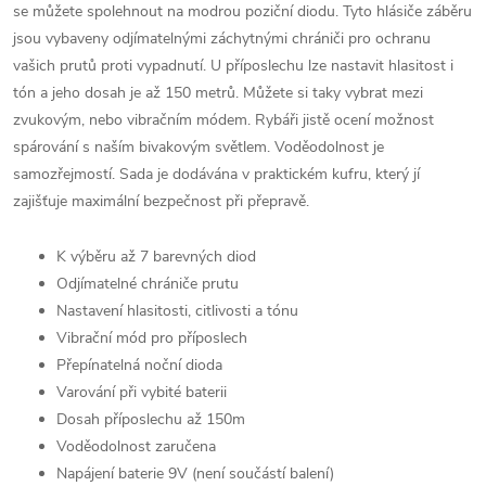
se můžete spolehnout na modrou poziční diodu. Tyto hlásiče záběru
jsou vybaveny odjímatelnými záchytnými chrániči pro ochranu
vašich prutů proti vypadnutí. U příposlechu lze nastavit hlasitost i
tón a jeho dosah je až 150 metrů. Můžete si taky vybrat mezi
zvukovým, nebo vibračním módem. Rybáři jistě ocení možnost
spárování s naším bivakovým světlem. Voděodolnost je
samozřejmostí. Sada je dodávána v praktickém kufru, který jí
zajišťuje maximální bezpečnost při přepravě.
K výběru až 7 barevných diod
Odjímatelné chrániče prutu
Nastavení hlasitosti, citlivosti a tónu
Vibrační mód pro příposlech
Přepínatelná noční dioda
Varování při vybité baterii
Dosah příposlechu až 150m
Voděodolnost zaručena
Napájení baterie 9V (není součástí balení)