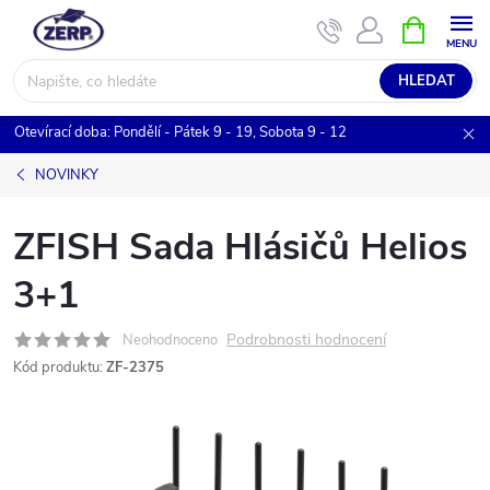
Přejít
NÁKUPNÍ
KOŠÍK
na
obsah
HLEDAT
Otevírací doba: Pondělí - Pátek 9 - 19, Sobota 9 - 12
NOVINKY
ZFISH Sada Hlásičů Helios
3+1
Podrobnosti hodnocení
Neohodnoceno
Kód produktu:
ZF-2375