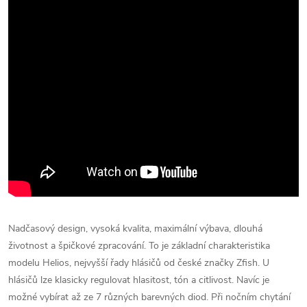
Nadčasový design, vysoká kvalita, maximální výbava, dlouhá
životnost a špičkové zpracování. To je základní charakteristika
modelu Helios, nejvyšší řady hlásičů od české značky Zfish. U
hlásičů lze klasicky regulovat hlasitost, tón a citlivost. Navíc je
možné vybírat až ze 7 různých barevných diod. Při nočním chytání