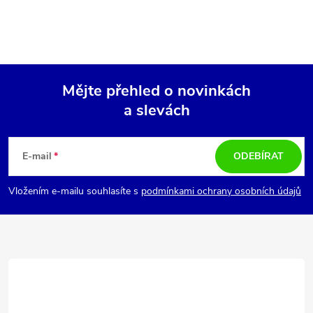
Mějte přehled o novinkách
a slevách
Z
á
E-mail
ODEBÍRAT
p
Vložením e-mailu souhlasíte s
podmínkami ochrany osobních údajů
a
t
í