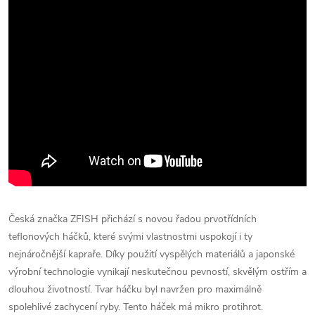
Česká značka ZFISH přichází s novou řadou prvotřídních
teflonových háčků, které svými vlastnostmi uspokojí i ty
nejnáročnější kapraře. Díky použití vyspělých materiálů a japonské
výrobní technologie vynikají neskutečnou pevností, skvělým ostřím a
dlouhou životností. Tvar háčku byl navržen pro maximálně
spolehlivé zachycení ryby. Tento háček má mikro protihrot.