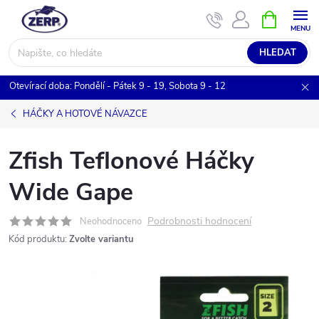
Přejít
NÁKUPNÍ
KOŠÍK
na
obsah
HLEDAT
Otevírací doba: Pondělí - Pátek 9 - 19, Sobota 9 - 12
HÁČKY A HOTOVÉ NÁVAZCE
Zfish Teflonové Háčky
Wide Gape
Podrobnosti hodnocení
Neohodnoceno
Kód produktu:
Zvolte variantu