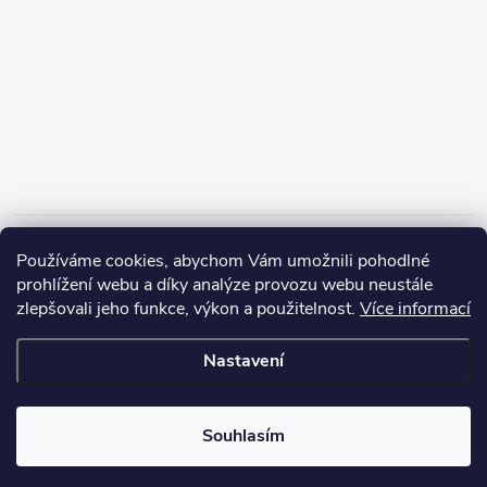
Informace pro vás
Používáme cookies, abychom Vám umožnili pohodlné
prohlížení webu a díky analýze provozu webu neustále
zlepšovali jeho funkce, výkon a použitelnost.
Více informací
Nastavení
Copyright 2026
ZERP Rybářské potřeby
. Všechna práva vyhrazena.
Souhlasím
Vytvořil Shoptet