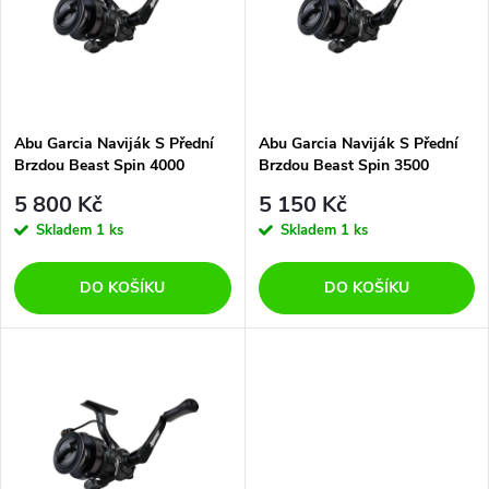
p
n
i
í
s
p
Abu Garcia Naviják S Přední
Abu Garcia Naviják S Přední
Brzdou Beast Spin 4000
Brzdou Beast Spin 3500
p
r
5 800 Kč
5 150 Kč
r
Skladem
1 ks
Skladem
1 ks
o
o
DO KOŠÍKU
DO KOŠÍKU
d
d
u
u
k
k