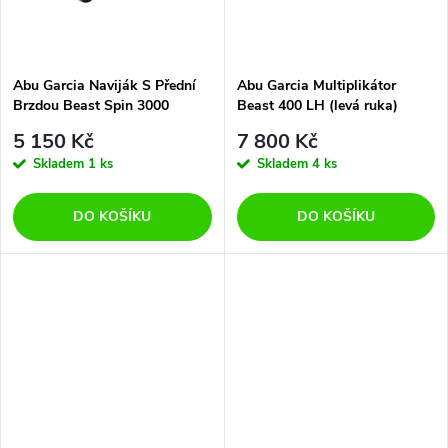
t
t
ů
ů
Abu Garcia Naviják S Přední
Abu Garcia Multiplikátor
Brzdou Beast Spin 3000
Beast 400 LH (levá ruka)
5 150 Kč
7 800 Kč
Skladem
1 ks
Skladem
4 ks
DO KOŠÍKU
DO KOŠÍKU