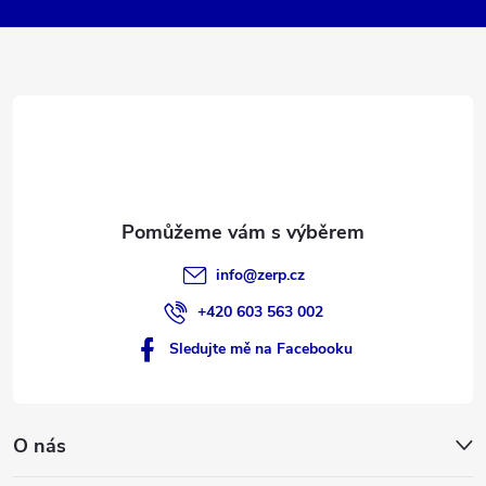
k
a
y
t
v
ý
í
p
i
s
info
@
zerp.cz
u
+420 603 563 002
Sledujte mě na Facebooku
O nás