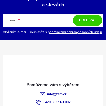
a slevách
Z
á
E-mail
ODEBÍRAT
p
Vložením e-mailu souhlasíte s
podmínkami ochrany osobních údajů
a
t
í
info
@
zerp.cz
+420 603 563 002