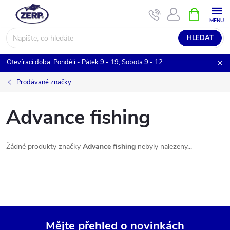
Přejít
NÁKUPNÍ
KOŠÍK
na
obsah
HLEDAT
Otevírací doba: Pondělí - Pátek 9 - 19, Sobota 9 - 12
Prodávané značky
Advance fishing
Žádné produkty značky
Advance fishing
nebyly nalezeny...
Mějte přehled o novinkách