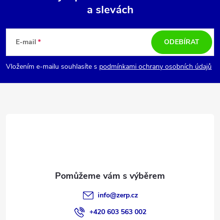
a slevách
Z
á
E-mail
ODEBÍRAT
p
Vložením e-mailu souhlasíte s
podmínkami ochrany osobních údajů
a
t
í
info
@
zerp.cz
+420 603 563 002