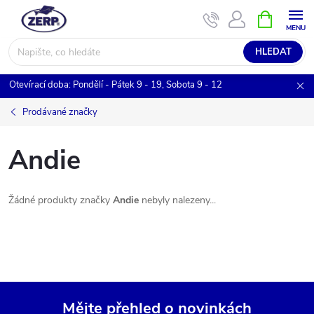
Přejít
NÁKUPNÍ
KOŠÍK
na
obsah
HLEDAT
Otevírací doba: Pondělí - Pátek 9 - 19, Sobota 9 - 12
Prodávané značky
Andie
Žádné produkty značky
Andie
nebyly nalezeny...
Mějte přehled o novinkách