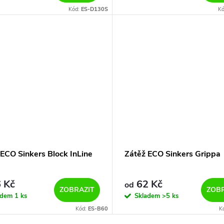
Kód:
ES-D130S
K
 ECO Sinkers Block InLine
Zátěž ECO Sinkers Grippa
 Kč
62 Kč
od
ZOBRAZIT
ZOBR
adem
1 ks
Skladem
>5 ks
Kód:
ES-B60
K