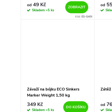
r
d
49 Kč
55
od
od
ZOBRAZIT
o
Skladem
>5 ks
Skl
u
Kód:
ES-G40I
d
k
u
t
k
ů
t
ů
Závaží na bójku ECO Sinkers
Zátěž
Marker Weight 1,50 kg
349 Kč
76
od
DO KOŠÍKU
Skladem
>5 ks
Skl