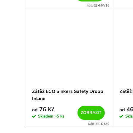
Kód:
ES-MW15
Zátěž ECO Sinkers Safety Dropp
Zátěž
InLine
76 Kč
46
od
od
ZOBRAZIT
Skladem
>5 ks
Skl
Kód:
ES-D130