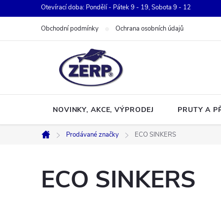
Přejít
Otevírací doba: Pondělí - Pátek 9 - 19, Sobota 9 - 12
na
Obchodní podmínky
Ochrana osobních údajů
obsah
NOVINKY, AKCE, VÝPRODEJ
PRUTY A P
Prodávané značky
ECO SINKERS
Domů
ECO SINKERS