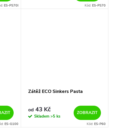
ód:
ES-PS70I
Kód:
ES-PS70
Zátěž ECO Sinkers Pasta
43 Kč
od
AZIT
ZOBRAZIT
Skladem
>5 ks
ód:
ES-G100
Kód:
ES-P60