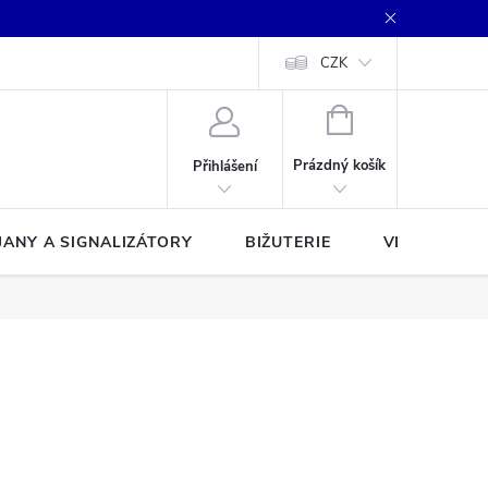
CZK
NÁKUPNÍ
KOŠÍK
Prázdný košík
Přihlášení
JANY A SIGNALIZÁTORY
BIŽUTERIE
VLASCE A Š