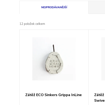
Ř
NEJPRODÁVANĚJŠÍ
a
12
položek celkem
z
V
e
ý
n
p
í
i
p
s
r
p
Zátěž ECO Sinkers Grippa InLine
Zátěž
o
Swive