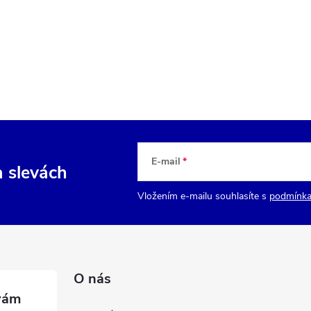
E-mail
a slevách
Vložením e-mailu souhlasíte s
podmínka
O nás