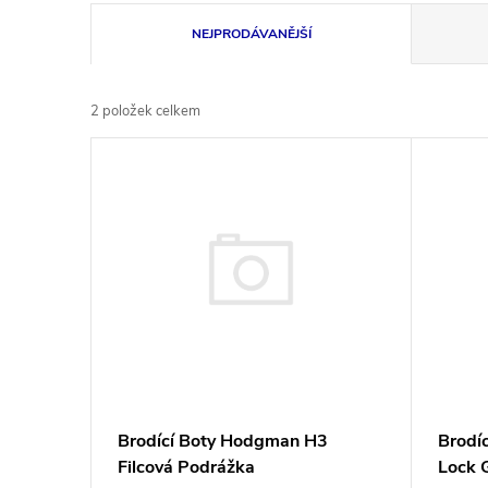
Ř
NEJPRODÁVANĚJŠÍ
a
2
položek celkem
z
V
e
ý
n
p
í
i
p
s
r
p
Brodící Boty Hodgman H3
Brodí
o
Filcová Podrážka
Lock 