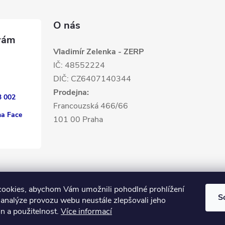
O nás
Vladimír Zelenka - ZERP
IČ: 48552224
DIČ: CZ6407140344
Prodejna:
3 002
Francouzská 466/66
na Face
101 00 Praha
ookies, abychom Vám umožnili pohodlné prohlížení
S
 analýze provozu webu neustále zlepšovali jeho
n a použitelnost.
Více informací