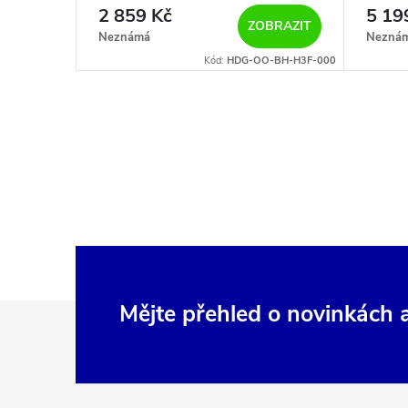
r
d
2 859 Kč
5 19
ZOBRAZIT
o
Neznámá
Nezná
u
Kód:
HDG-OO-BH-H3F-000
d
k
u
O
t
v
k
ů
l
t
á
ů
d
Z
Mějte přehled o novinkách
a
c
á
í