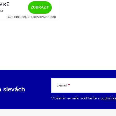
9 Kč
ZOBRAZIT
má
Kód:
HDG-OO-BH-BH5HLWBS-000
E-mail
a slevách
Vložením e-mailu souhlasíte s
podmínka