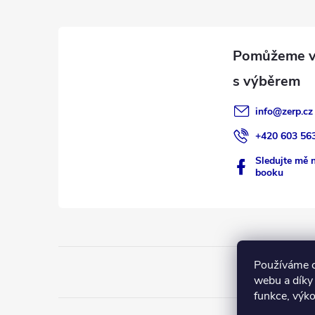
p
p
a
r
t
v
k
í
info
@
zerp.cz
y
+420 603 56
v
Sledujte mě 
booku
ý
p
i
s
Používáme c
webu a díky
u
funkce, výko