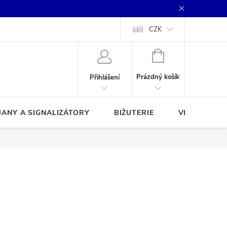
CZK
NÁKUPNÍ
KOŠÍK
Prázdný košík
Přihlášení
JANY A SIGNALIZÁTORY
BIŽUTERIE
VLASCE A Š