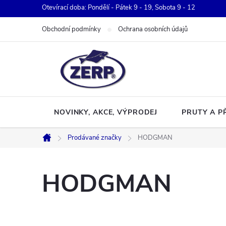
Přejít
Otevírací doba: Pondělí - Pátek 9 - 19, Sobota 9 - 12
na
Obchodní podmínky
Ochrana osobních údajů
obsah
NOVINKY, AKCE, VÝPRODEJ
PRUTY A P
Prodávané značky
HODGMAN
Domů
HODGMAN