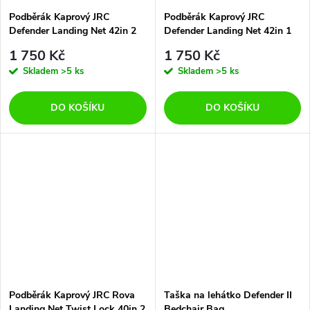
Podběrák Kaprový JRC
Podběrák Kaprový JRC
Defender Landing Net 42in 2
Defender Landing Net 42in 1
díly
díl
1 750 Kč
1 750 Kč
Skladem
>5 ks
Skladem
>5 ks
DO KOŠÍKU
DO KOŠÍKU
Podběrák Kaprový JRC Rova
Taška na lehátko Defender II
Landing Net Twist Lock 40in 2
Bedchair Bag