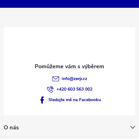
k
a
y
t
v
ý
í
p
i
s
info
@
zerp.cz
u
+420 603 563 002
Sledujte mě na Facebooku
O nás