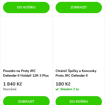
DO KOŠÍKU
ZOBRAZIT
Pouzdro na Pruty JRC
Chránič Špičky a Koncovky
Defender II Holdall 12ft 3 Plus
Prutu JRC Defender II
3 Rod
Neoprene Rod Wraps - Pair
1 840 Kč
180 Kč
Neznámá
Skladem
3 ks
ZOBRAZIT
DO KOŠÍKU