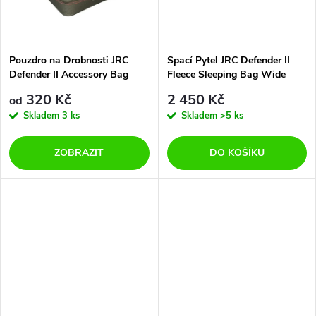
t
t
ů
ů
Pouzdro na Drobnosti JRC
Spací Pytel JRC Defender II
Defender II Accessory Bag
Fleece Sleeping Bag Wide
320 Kč
2 450 Kč
od
Skladem
3 ks
Skladem
>5 ks
ZOBRAZIT
DO KOŠÍKU