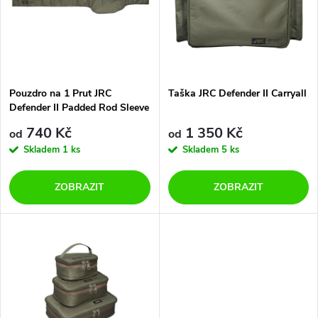
p
n
i
í
s
p
Pouzdro na 1 Prut JRC
Taška JRC Defender II Carryall
Defender II Padded Rod Sleeve
p
r
740 Kč
1 350 Kč
od
od
r
Skladem
1 ks
Skladem
5 ks
o
o
ZOBRAZIT
ZOBRAZIT
d
d
u
u
k
k