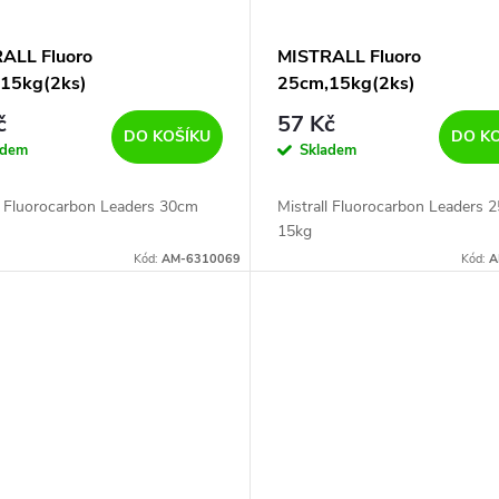
ALL Fluoro
MISTRALL Fluoro
15kg(2ks)
25cm,15kg(2ks)
č
57 Kč
DO KOŠÍKU
DO K
adem
Skladem
ll Fluorocarbon Leaders 30cm
Mistrall Fluorocarbon Leaders 
15kg
Kód:
AM-6310069
Kód:
A