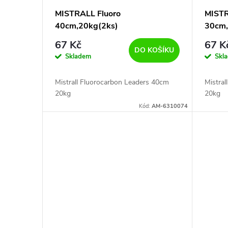
MISTRALL Fluoro
MISTR
40cm,20kg(2ks)
30cm,
67 Kč
67 K
DO KOŠÍKU
Skladem
Skl
Mistrall Fluorocarbon Leaders 40cm
Mistra
20kg
20kg
Kód:
AM-6310074