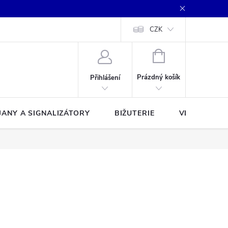
CZK
NÁKUPNÍ
KOŠÍK
Prázdný košík
Přihlášení
JANY A SIGNALIZÁTORY
BIŽUTERIE
VLASCE A Š