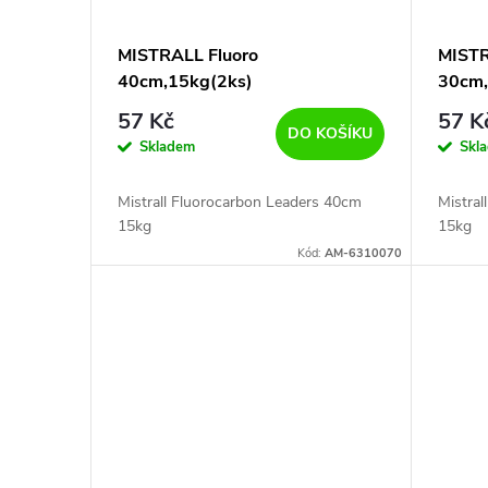
MISTRALL Fluoro
MISTR
40cm,15kg(2ks)
30cm,
57 Kč
57 K
DO KOŠÍKU
Skladem
Skl
Mistrall Fluorocarbon Leaders 40cm
Mistra
15kg
15kg
Kód:
AM-6310070