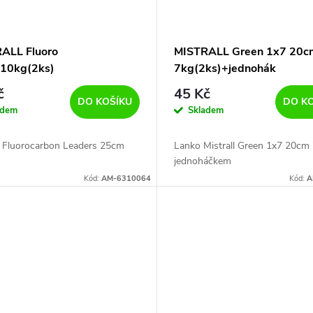
ALL Fluoro
MISTRALL Green 1x7 20c
10kg(2ks)
7kg(2ks)+jednohák
č
45 Kč
DO KOŠÍKU
DO K
adem
Skladem
ll Fluorocarbon Leaders 25cm
Lanko Mistrall Green 1x7 20cm 
jednoháčkem
Kód:
AM-6310064
Kód:
A