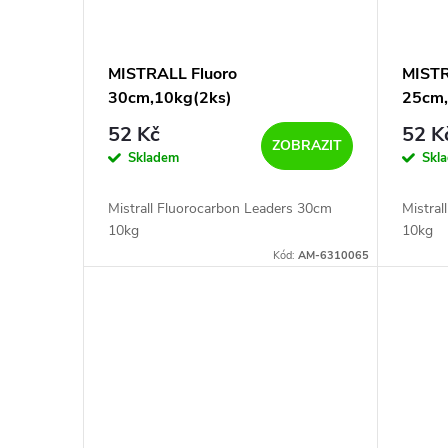
MISTRALL Fluoro
MISTR
30cm,10kg(2ks)
25cm,
52 Kč
52 K
ZOBRAZIT
Skladem
Skl
Mistrall Fluorocarbon Leaders 30cm
Mistra
10kg
10kg
Kód:
AM-6310065