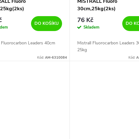
ALL Fluoro
MISTRALL Fluoro
25kg(2ks)
30cm,25kg(2ks)
č
76 Kč
DO KOŠÍKU
DO K
adem
Skladem
ll Fluorocarbon Leaders 40cm
Mistrall Fluorocarbon Leaders 
25kg
Kód:
AM-6310084
Kód:
A