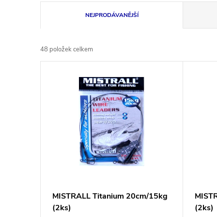
Ř
NEJPRODÁVANĚJŠÍ
a
48
položek celkem
z
V
e
ý
n
p
í
i
p
s
r
p
MISTRALL Titanium 20cm/15kg
MISTR
o
(2ks)
(2ks)