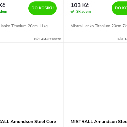
Kč
103 Kč
DO KOŠÍKU
DO K
adem
Skladem
l lanko Titanium 20cm 11kg
Mistrall lanko Titanium 20cm 7
Kód:
AM-6310028
Kód:
A
ALL Amundson Steel Core
MISTRALL Amundson Stee