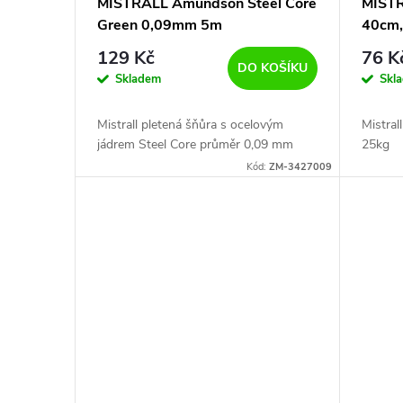
MISTRALL Amundson Steel Core
MISTR
Green 0,09mm 5m
40cm,
129 Kč
76 K
DO KOŠÍKU
Skladem
Skl
Mistrall pletená šňůra s ocelovým
Mistra
jádrem Steel Core průměr 0,09 mm
25kg
Kód:
ZM-3427009