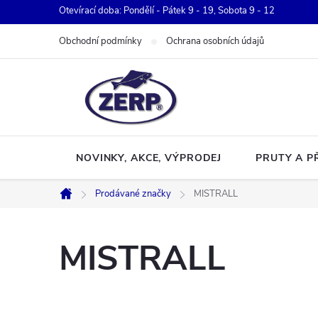
Přejít
Otevírací doba: Pondělí - Pátek 9 - 19, Sobota 9 - 12
na
Obchodní podmínky
Ochrana osobních údajů
obsah
NOVINKY, AKCE, VÝPRODEJ
PRUTY A P
Prodávané značky
MISTRALL
Domů
MISTRALL