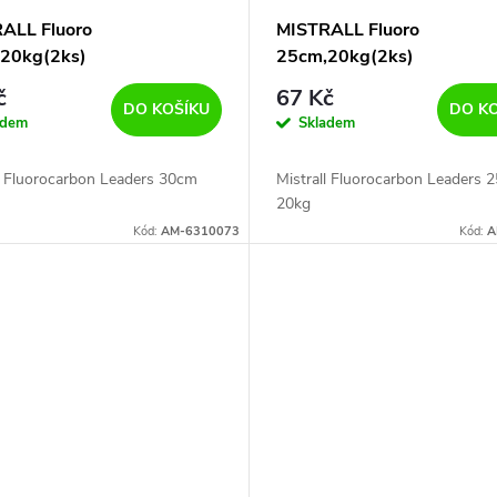
ALL Fluoro
MISTRALL Fluoro
20kg(2ks)
25cm,20kg(2ks)
č
67 Kč
DO KOŠÍKU
DO K
adem
Skladem
ll Fluorocarbon Leaders 30cm
Mistrall Fluorocarbon Leaders 
20kg
Kód:
AM-6310073
Kód:
A