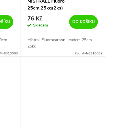
MISTRALL Fluoro
25cm,25kg(2ks)
76 Kč
OŠÍKU
DO KOŠÍKU
Skladem
30cm
Mistrall Fluorocarbon Leaders 25cm
25kg
M-6310083
Kód:
AM-6310082