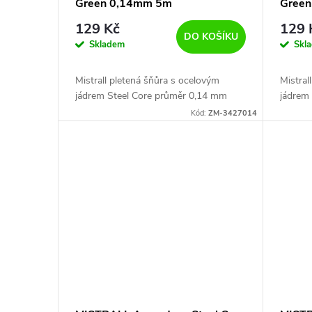
Green 0,14mm 5m
Gree
129 Kč
129 
DO KOŠÍKU
Skladem
Skl
Mistrall pletená šňůra s ocelovým
Mistral
jádrem Steel Core průměr 0,14 mm
jádrem
Kód:
ZM-3427014