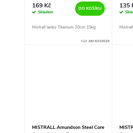
r
d
169 Kč
135 
DO KOŠÍKU
o
Skladem
Skl
u
d
Mistrall lanko Titanium 20cm 15kg
Mistral
k
u
Kód:
AM-6310029
t
k
ů
t
ů
MISTRALL Amundson Steel Core
MISTR