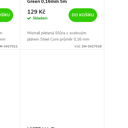
Green 0,16mm 5m
129 Kč
OŠÍKU
DO KOŠÍKU
Skladem
ým
Mistrall pletená šňůra s ocelovým
 mm
jádrem Steel Core průměr 0,16 mm
M-3427011
Kód:
ZM-3427016