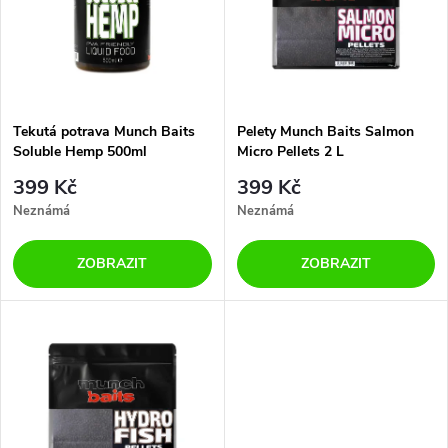
p
n
i
í
s
p
Tekutá potrava Munch Baits
Pelety Munch Baits Salmon
Soluble Hemp 500ml
Micro Pellets 2 L
p
r
399 Kč
399 Kč
r
Neznámá
Neznámá
o
o
ZOBRAZIT
ZOBRAZIT
d
d
u
u
k
k