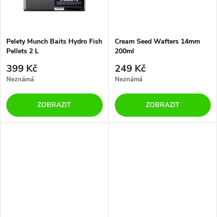
t
t
ů
ů
Pelety Munch Baits Hydro Fish
Cream Seed Wafters 14mm
Pellets 2 L
200ml
399 Kč
249 Kč
Neznámá
Neznámá
ZOBRAZIT
ZOBRAZIT