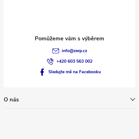
t
v
í
k
y
v
info
@
zerp.cz
ý
+420 603 563 002
p
Sledujte mě na Facebooku
i
s
O nás
u