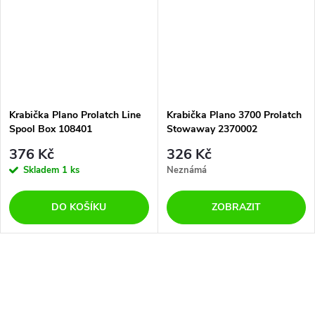
Krabička Plano Prolatch Line
Krabička Plano 3700 Prolatch
Spool Box 108401
Stowaway 2370002
376 Kč
326 Kč
Skladem
1 ks
Neznámá
DO KOŠÍKU
ZOBRAZIT
O
v