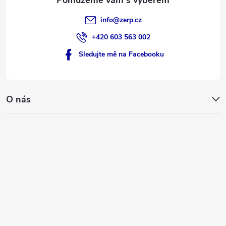
v
info
@
zerp.cz
ý
+420 603 563 002
p
Sledujte mě na Facebooku
i
s
O nás
u