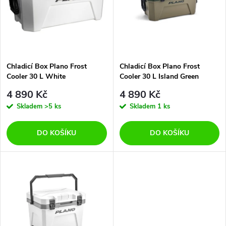
p
n
i
í
s
p
Chladicí Box Plano Frost
Chladicí Box Plano Frost
Cooler 30 L White
Cooler 30 L Island Green
p
r
4 890 Kč
4 890 Kč
r
Skladem
>5 ks
Skladem
1 ks
o
o
DO KOŠÍKU
DO KOŠÍKU
d
d
u
u
k
k