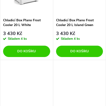
t
t
ů
ů
Chladicí Box Plano Frost
Chladicí Box Plano Frost
Cooler 20 L White
Cooler 20 L Island Green
3 430 Kč
3 430 Kč
Skladem
4 ks
Skladem
4 ks
DO KOŠÍKU
DO KOŠÍKU