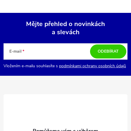
l
á
Mějte přehled o novinkách
d
a slevách
Z
a
á
c
E-mail
ODEBÍRAT
p
í
Vložením e-mailu souhlasíte s
podmínkami ochrany osobních údajů
p
a
r
t
v
í
k
y