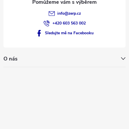
v
info
@
zerp.cz
ý
+420 603 563 002
p
Sledujte mě na Facebooku
i
s
O nás
u