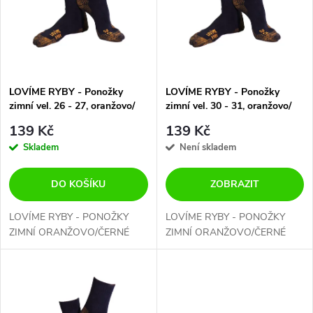
p
n
i
í
s
p
LOVÍME RYBY - Ponožky
LOVÍME RYBY - Ponožky
zimní vel. 26 - 27, oranžovo/
zimní vel. 30 - 31, oranžovo/
p
černé
černé
r
139 Kč
139 Kč
r
Skladem
Není skladem
o
o
DO KOŠÍKU
ZOBRAZIT
d
d
LOVÍME RYBY - PONOŽKY
LOVÍME RYBY - PONOŽKY
u
ZIMNÍ ORANŽOVO/ČERNÉ
ZIMNÍ ORANŽOVO/ČERNÉ
u
k
k