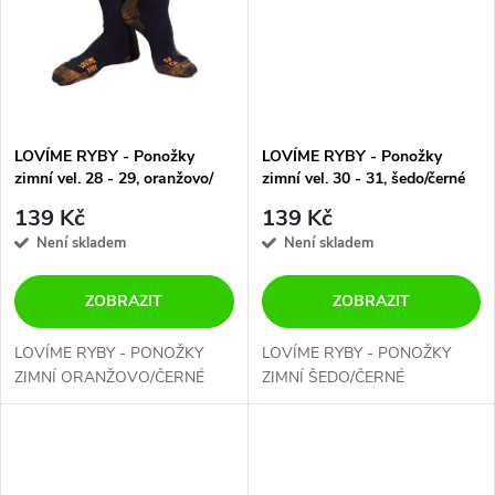
t
t
ů
ů
LOVÍME RYBY - Ponožky
LOVÍME RYBY - Ponožky
zimní vel. 28 - 29, oranžovo/
zimní vel. 30 - 31, šedo/černé
černé
139 Kč
139 Kč
Není skladem
Není skladem
ZOBRAZIT
ZOBRAZIT
LOVÍME RYBY - PONOŽKY
LOVÍME RYBY - PONOŽKY
ZIMNÍ ORANŽOVO/ČERNÉ
ZIMNÍ ŠEDO/ČERNÉ