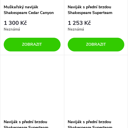
Muškařský naviják
Naviják s přední brzdou
Shakespeare Cedar Canyon
Shakespeare Superteam
Disc Fly 7/8 Pack
Feeder FR 5500
1 300 Kč
1 253 Kč
Neznámá
Neznámá
ZOBRAZIT
ZOBRAZIT
Naviják s přední brzdou
Naviják s přední brzdou
Shakespeare Superteam
Shakespeare Superteam