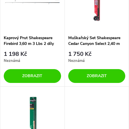
p
n
i
í
s
p
Kaprový Prut Shakespeare
Muškařský Set Shakespeare
Firebird 3,60 m 3 Lbs 2 díly
Cedar Canyon Select 2,40 m
p
1+1 Zdarma
5/6 3 díly
r
1 198 Kč
1 750 Kč
r
Neznámá
Neznámá
o
o
ZOBRAZIT
ZOBRAZIT
d
d
u
u
k
k