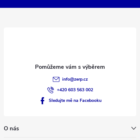
k
a
y
t
v
ý
í
p
i
s
info
@
zerp.cz
u
+420 603 563 002
Sledujte mě na Facebooku
O nás