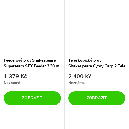
Feederový prut Shakespeare
Teleskopický prut
Superteam SFX Feeder 3,30 m
Shakespeare Cypry Carp 2 Tele
60 g 3 díly
3,30 m 3 lbs 1+1 ZDARMA
1 379 Kč
2 400 Kč
Neznámá
Neznámá
ZOBRAZIT
ZOBRAZIT