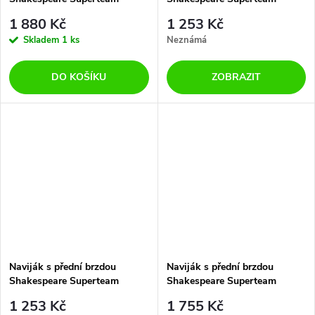
Feeder FRX 5500
Feeder FR 3500
1 880 Kč
1 253 Kč
Skladem
1 ks
Neznámá
DO KOŠÍKU
ZOBRAZIT
Naviják s přední brzdou
Naviják s přední brzdou
Shakespeare Superteam
Shakespeare Superteam
Feeder FR 4500
Feeder FRX 3500
1 253 Kč
1 755 Kč