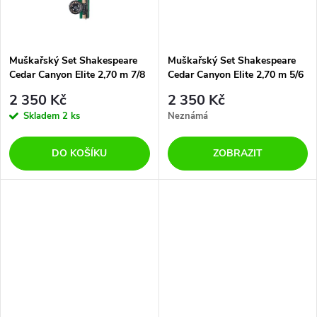
t
t
ů
ů
Muškařský Set Shakespeare
Muškařský Set Shakespeare
Cedar Canyon Elite 2,70 m 7/8
Cedar Canyon Elite 2,70 m 5/6
4 díly
4 díly
2 350 Kč
2 350 Kč
Skladem
2 ks
Neznámá
DO KOŠÍKU
ZOBRAZIT