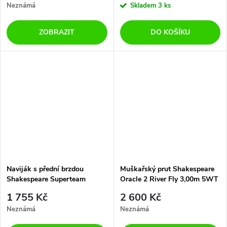
Neznámá
Skladem
3 ks
ZOBRAZIT
DO KOŠÍKU
Naviják s přední brzdou
Muškařský prut Shakespeare
Shakespeare Superteam
Oracle 2 River Fly 3,00m 5WT
Feeder FRX 4500
4díly
1 755 Kč
2 600 Kč
Neznámá
Neznámá