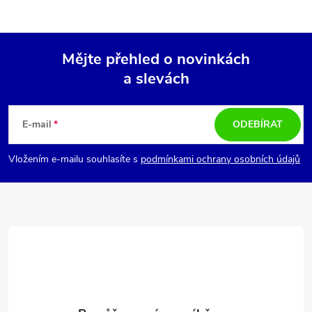
t
t
l
ů
á
ů
Mějte přehled o novinkách
d
a slevách
Z
a
á
c
E-mail
ODEBÍRAT
p
í
Vložením e-mailu souhlasíte s
podmínkami ochrany osobních údajů
p
a
r
t
v
í
k
y