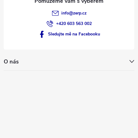
v
info
@
zerp.cz
ý
+420 603 563 002
p
Sledujte mě na Facebooku
i
s
O nás
u