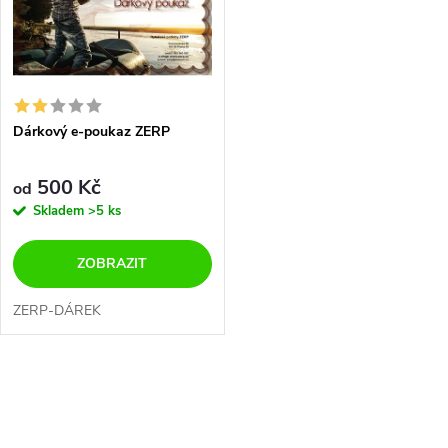
p
n
i
í
s
p
Dárkový e-poukaz ZERP
p
r
500 Kč
od
r
Skladem
>5 ks
o
o
ZOBRAZIT
d
d
ZERP-DÁREK
u
u
k
O
k
v