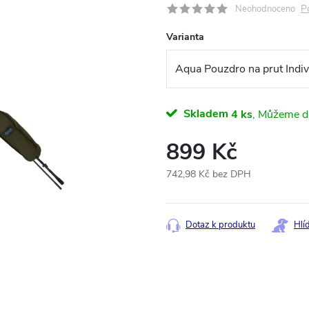
P
Neohodnoceno
Varianta
Skladem
4 ks
899 Kč
742,98 Kč bez DPH
Měrná
cena:
Dotaz k produktu
Hlí