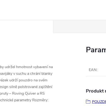
Param
aby udržel hmotnost vybavení na
EAN
:
navijáky v suchu a chrání blanky
ovázek udrží pouzdro na svém
sign silně polstrované zajištění
Produkt n
pruty – Roving Quiver a RS
Technické parametry Rozměry:
POUZD