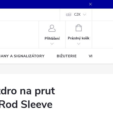
CZK
NÁKUPNÍ
KOŠÍK
Prázdný košík
Přihlášení
JANY A SIGNALIZÁTORY
BIŽUTERIE
VLASCE A Š
dro na prut
 Rod Sleeve