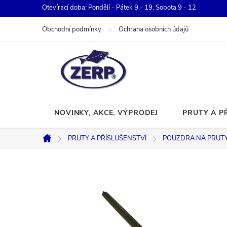
Přejít
Otevírací doba: Pondělí - Pátek 9 - 19, Sobota 9 - 12
na
Obchodní podmínky
Ochrana osobních údajů
obsah
NOVINKY, AKCE, VÝPRODEJ
PRUTY A P
PRUTY A PŘÍSLUŠENSTVÍ
POUZDRA NA PRUT
Domů