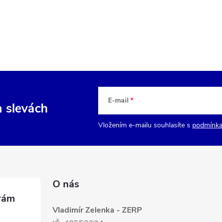
E-mail
a slevách
Vložením e-mailu souhlasíte s
podmínka
O nás
Vladimír Zelenka - ZERP