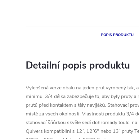
POPIS PRODUKTU
Detailní popis produktu
Vylepšená verze obalu na jeden prut vyrobený tak, 
minimu. 3/4 délka zabezpečuje to, aby byly pruty a 
prutů před kontaktem s těly navijáků. Stahovací pr
místě za všech okolností. Vlastnosti produktu 3/4 de
stahovací šňůrkou skvěle sedí dohromady toulci na 
Quivers kompatibilní s 12´, 12´6" nebo 13´ pruty 