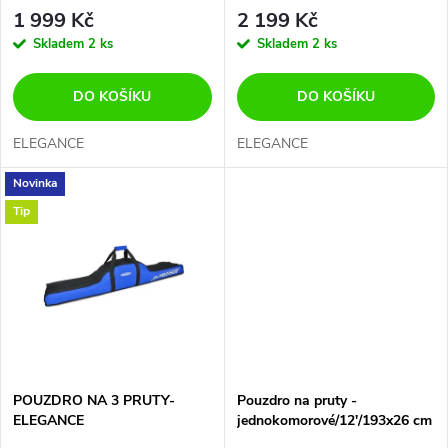
p
160cm
r
1 999 Kč
2 199 Kč
r
Skladem
2 ks
Skladem
2 ks
o
o
DO KOŠÍKU
DO KOŠÍKU
d
d
ELEGANCE
ELEGANCE
u
Novinka
u
Tip
k
k
t
t
ů
ů
POUZDRO NA 3 PRUTY-
Pouzdro na pruty -
ELEGANCE
jednokomorové/12'/193x26 cm