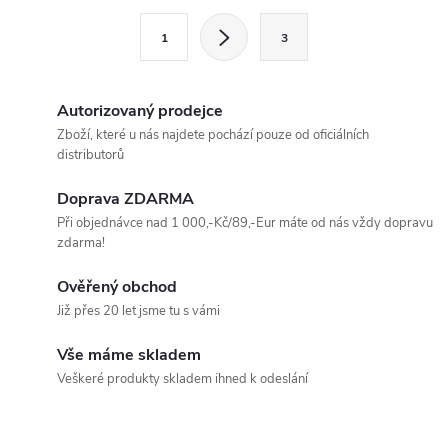
l
S
1
3
t
á
r
d
á
Autorizovaný prodejce
a
n
Zboží, které u nás najdete pochází pouze od oficiálních
distributorů
k
c
o
Doprava ZDARMA
í
v
Při objednávce nad 1 000,-Kč/89,-Eur máte od nás vždy dopravu
zdarma!
á
p
n
Ověřený obchod
r
í
Již přes 20 let jsme tu s vámi
v
Vše máme skladem
k
Veškeré produkty skladem ihned k odeslání
y