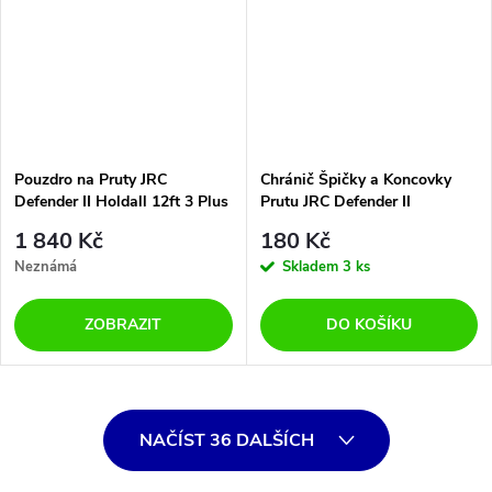
Pouzdro na Pruty JRC
Chránič Špičky a Koncovky
Defender II Holdall 12ft 3 Plus
Prutu JRC Defender II
3 Rod
Neoprene Rod Wraps - Pair
1 840 Kč
180 Kč
Neznámá
Skladem
3 ks
ZOBRAZIT
DO KOŠÍKU
O
NAČÍST 36 DALŠÍCH
v