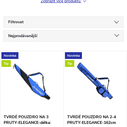
Zobrazit více produktů
Filtrovat
Ř
Nejprodávanější
a
Nejlevnější
V
Novinka
Novinka
Nejdražší
z
Tip
Tip
ý
Abecedně
e
p
n
i
í
s
p
TVRDÉ POUZDRO NA 3
TVRDÉ POUZDRO NA 2-4
PRUTY-ELEGANCE-délka:
PRUTY-ELEGANCE-162cm