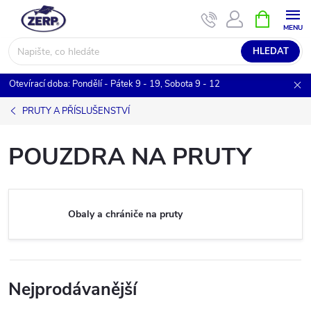
Přejít
NÁKUPNÍ
KOŠÍK
na
obsah
HLEDAT
Otevírací doba: Pondělí - Pátek 9 - 19, Sobota 9 - 12
PRUTY A PŘÍSLUŠENSTVÍ
POUZDRA NA PRUTY
Obaly a chrániče na pruty
Nejprodávanější