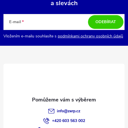
a slevách
Z
á
E-mail
ODEBÍRAT
p
Vložením e-mailu souhlasíte s
podmínkami ochrany osobních údajů
a
t
í
info
@
zerp.cz
+420 603 563 002