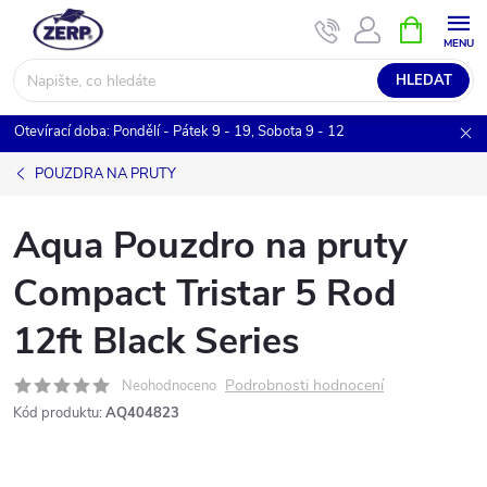
Přejít
NÁKUPNÍ
KOŠÍK
na
obsah
HLEDAT
Otevírací doba: Pondělí - Pátek 9 - 19, Sobota 9 - 12
POUZDRA NA PRUTY
Aqua Pouzdro na pruty
Compact Tristar 5 Rod
12ft Black Series
Podrobnosti hodnocení
Neohodnoceno
Kód produktu:
AQ404823