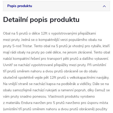
Popis produktu
Detailní popis produktu
Obal na 5 prutů o délce 12ft s vypolstrovanými přepážkami
mezi pruty. Jedná se o kompaktnější verzi populárního obalu na
pruty 5-rod Tristar. Tento obal na 5 prutů je vhodný pro rybáře, kteří
mají rádi obaly na pruty po celé délce, ne jenom zkrácené. Tento obal
nabízí kompaktní řešení pro transport pěti prutů a dalšího vybavení.
Uvnitř se nachází vypolstrované přepážky mezi pruty. Při umístění
tří prutů směrem nahoru a dvou prutů obráceně se do obalu
skutečně spolehlivě vejde pět 12ft prutů s velkokapacitními navijáky.
Na vnější straně se nachází kapsa na podběrák a vidličky. Dále se na
obalu samozřejmě nachází rukojeti a ramenní popruh, díky čemuž se
vám pruty snadno ponesou. Vlastnosti produktu vyrobeno
z materiálu Endura navržen pro 5 prutů navrženo pro úsporu místa
(umístění tří prutů směrem nahoru a dvou prutů obráceně) použity