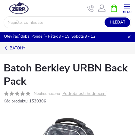
Přejít
NÁKUPNÍ
KOŠÍK
na
obsah
HLEDAT
Otevírací doba: Pondělí - Pátek 9 - 19, Sobota 9 - 12
BATOHY
Batoh Berkley URBN Back
Pack
Podrobnosti hodnocení
Neohodnoceno
Kód produktu:
1530306