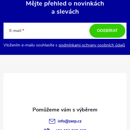
Mějte přehled o novinkách
a slevách
Z
á
E-mail
ODEBÍRAT
p
Vložením e-mailu souhlasíte s
podmínkami ochrany osobních údajů
a
t
í
info
@
zerp.cz