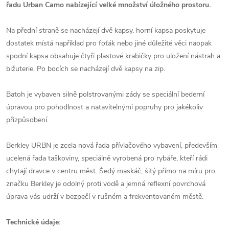
řadu Urban Camo nabízející velké množství úložného prostoru.
Na přední straně se nacházejí dvě kapsy, horní kapsa poskytuje
dostatek místá například pro foťák nebo jiné důležité věci naopak
spodní kapsa obsahuje čtyři plastové krabičky pro uložení nástrah a
bižuterie. Po bocích se nacházejí dvě kapsy na zip.
Batoh je vybaven silně polstrovanými zády se speciální bederní
úpravou pro pohodlnost a natavitelnými popruhy pro jakékoliv
přizpůsobení.
Berkley URBN je zcela nová řada přívlačového vybavení, především
ucelená řada taškoviny, speciálně vyrobená pro rybáře, kteří rádi
chytají dravce v centru měst. Šedý maskáč, šitý přímo na míru pro
značku Berkley je odolný proti vodě a jemná reflexní povrchová
úprava vás udrží v bezpečí v rušném a frekventovaném městě.
Technické údaje: