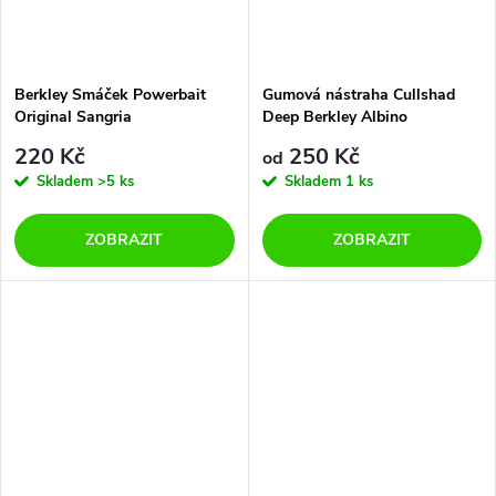
t
t
ů
ů
Berkley Smáček Powerbait
Gumová nástraha Cullshad
Original Sangria
Deep Berkley Albino
220 Kč
250 Kč
od
Skladem
>5 ks
Skladem
1 ks
ZOBRAZIT
ZOBRAZIT