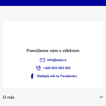
k
a
y
t
v
ý
í
p
i
s
info
@
zerp.cz
u
+420 603 563 002
Sledujte mě na Facebooku
O nás