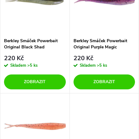
p
n
i
í
s
p
Berkley Smáček Powerbait
Berkley Smáček Powerbait
Original Black Shad
Original Purple Magic
p
r
220 Kč
220 Kč
r
Skladem
>5 ks
Skladem
>5 ks
o
o
ZOBRAZIT
ZOBRAZIT
d
d
u
u
k
k