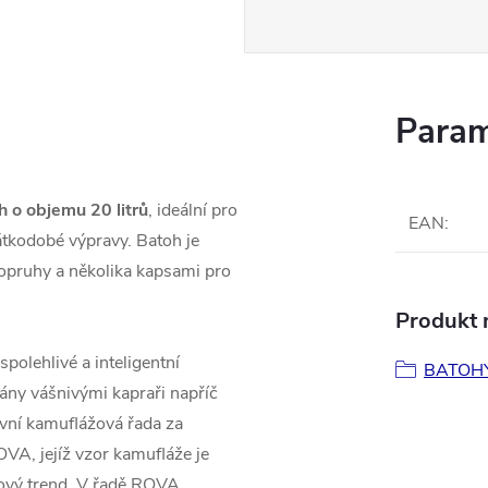
Param
 o objemu 20 litrů
, ideální pro
EAN
:
átkodobé výpravy. Batoh je
opruhy a několika kapsami pro
Produkt n
polehlivé a inteligentní
BATOH
vány vášnivými kapraři napříč
rvní kamuflážová řada za
VA, jejíž vzor kamufláže je
nový trend. V řadě ROVA