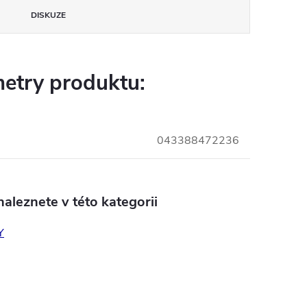
DISKUZE
etry produktu:
043388472236
aleznete v této kategorii
Y