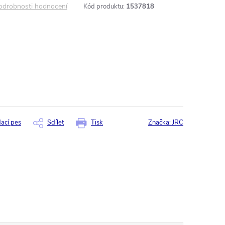
odrobnosti hodnocení
Kód produktu:
1537818
dací pes
Sdílet
Tisk
Značka:
JRC