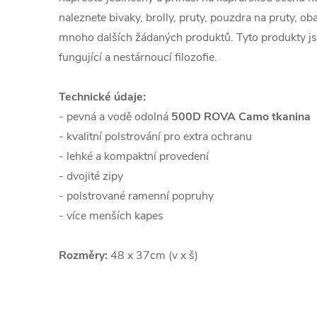
naleznete bivaky, brolly, pruty, pouzdra na pruty, obal
mnoho dalších žádaných produktů. Tyto produkty j
fungující a nestárnoucí filozofie.
Technické údaje:
- pevná a vodě odolná
500D ROVA Camo tkanina
- kvalitní polstrování pro extra ochranu
- lehké a kompaktní provedení
- dvojité zipy
- polstrované ramenní popruhy
- více menších kapes
Rozměry:
48 x 37cm (v x š)