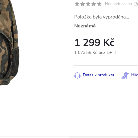
P
Neohodnoceno
Položka byla vyprodána…
Neznámá
1 299 Kč
1 073,55 Kč bez DPH
Měrná
cena:
Dotaz k produktu
Hlí