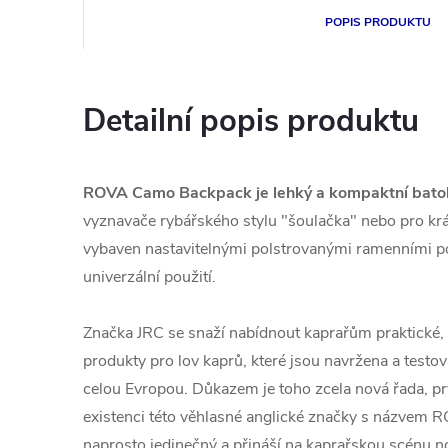
POPIS PRODUKTU
Detailní popis produktu
ROVA Camo Backpack je lehký a kompaktní batoh
vyznavače rybářského stylu "šoulačka" nebo pro kr
vybaven nastavitelnými polstrovanými ramenními p
univerzální použití.
Značka JRC se snaží nabídnout kaprařům praktické, s
produkty pro lov kaprů, které jsou navržena a testo
celou Evropou. Důkazem je toho zcela nová řada, p
existenci této věhlasné anglické značky s názvem RO
naprosto jedinečný a přináší na kaprařskou scénu 