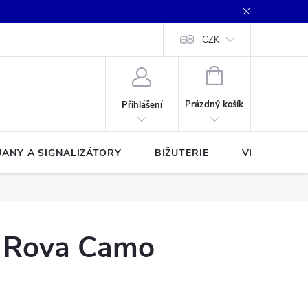
CZK
NÁKUPNÍ
KOŠÍK
Prázdný košík
Přihlášení
JANY A SIGNALIZÁTORY
BIŽUTERIE
VLASCE A Š
 Rova Camo