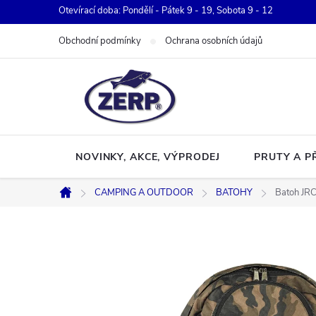
Přejít
Otevírací doba: Pondělí - Pátek 9 - 19, Sobota 9 - 12
na
Obchodní podmínky
Ochrana osobních údajů
obsah
NOVINKY, AKCE, VÝPRODEJ
PRUTY A P
CAMPING A OUTDOOR
BATOHY
Batoh JR
Domů