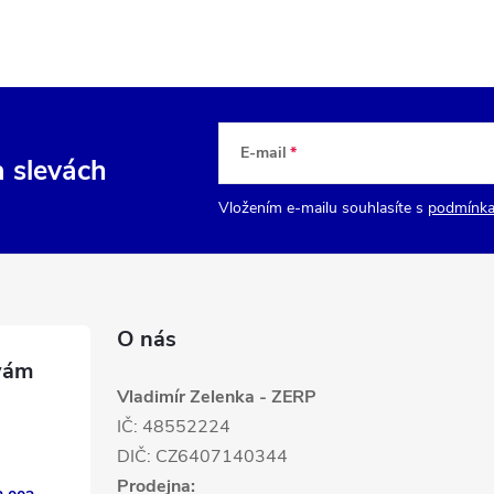
E-mail
a slevách
Vložením e-mailu souhlasíte s
podmínka
O nás
Vladimír Zelenka - ZERP
IČ: 48552224
DIČ: CZ6407140344
Prodejna: