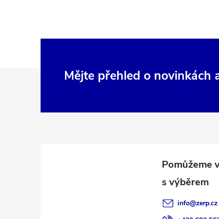
Z
Mějte přehled o novinkách
á
p
a
t
í
info
@
zerp.cz