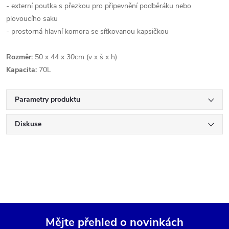
- externí poutka s přezkou pro připevnění podběráku nebo
plovoucího saku
- prostorná hlavní komora se síťkovanou kapsičkou
Rozměr:
50 x 44 x 30cm (v x š x h)
Kapacita:
70L
Parametry produktu
Diskuse
Mějte přehled o novinkách