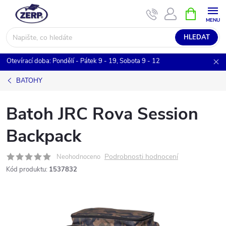
Přejít
NÁKUPNÍ
KOŠÍK
na
obsah
HLEDAT
Otevírací doba: Pondělí - Pátek 9 - 19, Sobota 9 - 12
BATOHY
Batoh JRC Rova Session
Backpack
Podrobnosti hodnocení
Neohodnoceno
Kód produktu:
1537832