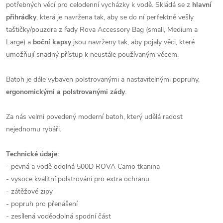
potřebných věcí pro celodenní vycházky k vodě. Skládá se z
hlavní
přihrádky
, která je navržena tak, aby se do ní perfektně vešly
taštičky/pouzdra z řady Rova Accessory Bag (small, Medium a
Large) a
boční kapsy
jsou navrženy tak, aby pojaly věci, které
umožňují snadný přístup k neustále používaným věcem.
Batoh je dále vybaven polstrovanými a nastavitelnými popruhy,
ergonomickými a polstrovanými zády
.
Za nás velmi povedený moderní batoh, který udělá radost
nejednomu rybáři.
Technické údaje:
-
pevná a vodě odolná 500D ROVA Camo tkanina
- vysoce kvalitní polstrování pro extra ochranu
- zátěžové zipy
- popruh pro přenášení
- zesílená voděodolná spodní část