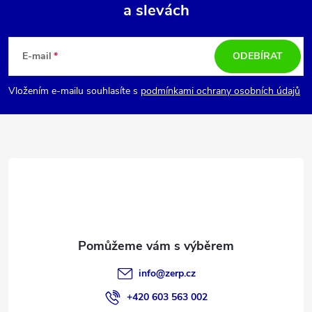
a slevách
Z
á
E-mail
ODEBÍRAT
p
Vložením e-mailu souhlasíte s
podmínkami ochrany osobních údajů
a
t
í
info
@
zerp.cz
+420 603 563 002