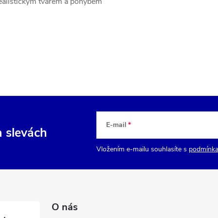
ealistickým tvarem a pohybem
E-mail
a slevách
Vložením e-mailu souhlasíte s
podmínka
O nás