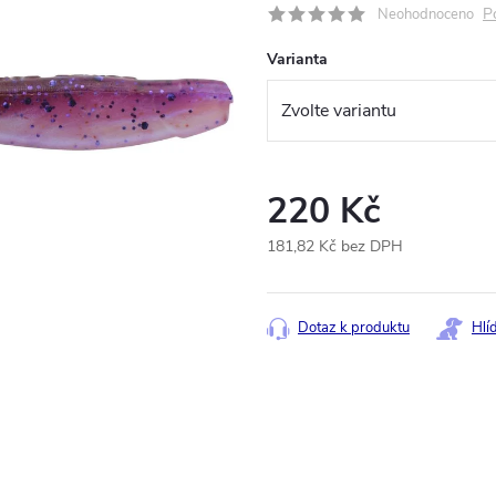
P
Neohodnoceno
Varianta
220 Kč
181,82 Kč bez DPH
Měrná
cena:
Dotaz k produktu
Hlí