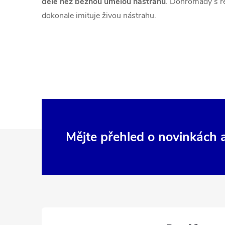
déle než běžnou umělou nástrahu
. Dohromady s r
dokonale imituje živou nástrahu.
Z
Mějte přehled o novinkách
á
p
a