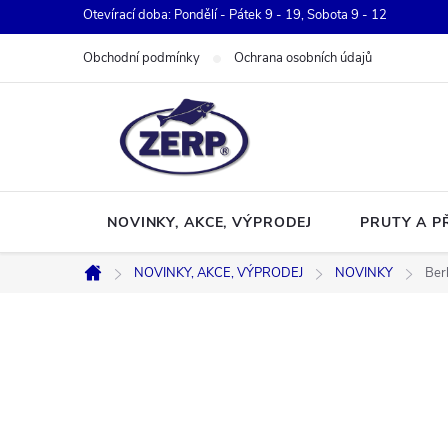
Přejít
Otevírací doba: Pondělí - Pátek 9 - 19, Sobota 9 - 12
na
Obchodní podmínky
Ochrana osobních údajů
obsah
NOVINKY, AKCE, VÝPRODEJ
PRUTY A P
NOVINKY, AKCE, VÝPRODEJ
NOVINKY
Ber
Domů