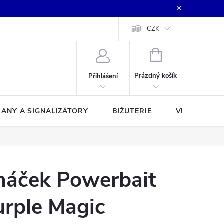
CZK
NÁKUPNÍ
KOŠÍK
Prázdný košík
Přihlášení
JANY A SIGNALIZÁTORY
BIŽUTERIE
VLASCE A Š
máček Powerbait
urple Magic