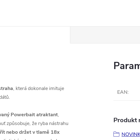
Param
straha
, která dokonale imituje
EAN
:
dátů.
vaný Powerbait atraktant
,
Produkt n
chuť způsobuje, že ryba nástrahu
zřít nebo držet v tlamě 18x
NOVIN