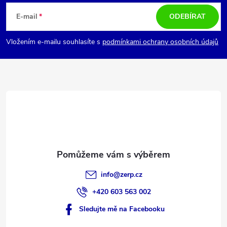
á
E-mail
ODEBÍRAT
p
Vložením e-mailu souhlasíte s
podmínkami ochrany osobních údajů
a
t
í
info
@
zerp.cz
+420 603 563 002
Sledujte mě na Facebooku