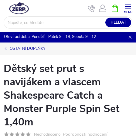
Přejít
NÁKUPNÍ
KOŠÍK
na
obsah
HLEDAT
Otevírací doba: Pondělí - Pátek 9 - 19, Sobota 9 - 12
OSTATNÍ DOPLŇKY
Dětský set prut s
navijákem a vlascem
Shakespeare Catch a
Monster Purple Spin Set
1,40m
Podrobnosti hodnocení
Neohodnoceno